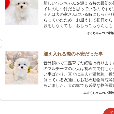
新しいワンちゃんを迎える時の最初の
イレのしつけだと思っているのですが
ゃんは犬の家さんにいる時にしっかり
らっていたため、お迎えして初日から
躾をしなくても、おしっこもうんちも
してくれています。プレイタイムで大
はるちゃんのご家族 
屋に出してもお姉ちゃんたちのトイレ
トイレしてくれるので本当に助かって
これからは先住犬との関わり方を教え
しく生活して行きたいです。
迎え入れる際の不安だった事
昔外飼いで二匹育てた経験は有ります
のマルチーズの小犬は初めてで何もか
い事ばかり。直ぐに主人と猛勉強。近
飼っている友達にもお勧め動物病院等
らいました。犬の家でも必要な物等買
時親切に対応して貰って有り難いです
みるくちゃんのご家族 
マ