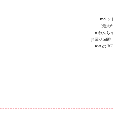
☛ペッ
（最大
☛わんち
お電話or
☛その他