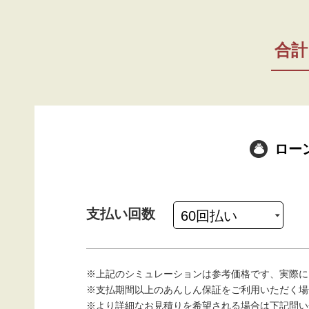
合計
ロー
支払い回数
※上記のシミュレーションは参考価格です、実際に
※支払期間以上のあんしん保証をご利用いただく場
※より詳細なお見積りを希望される場合は下記問い