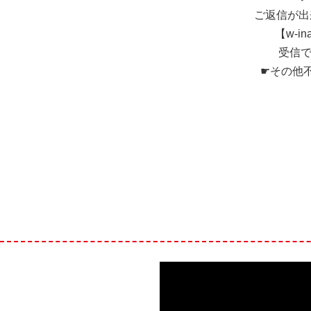
ご返信が出
【w-i
受信
☛その他