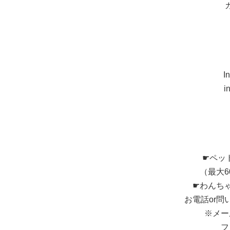
I
i
☛ペッ
（最大
☛わんち
お電話or
※メー
フ