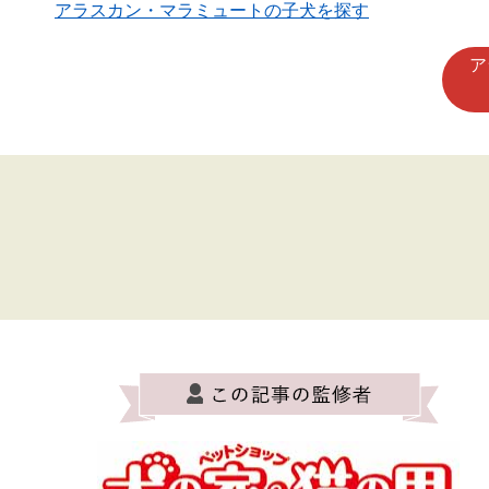
アラスカン・マラミュートの子犬を探す
ア