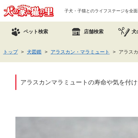
子犬・子猫とのライフステージを全面
ペット検索
店舗検索
犬
トップ
犬図鑑
アラスカン・マラミュート
アラス
アラスカンマラミュートの寿命や気を付け