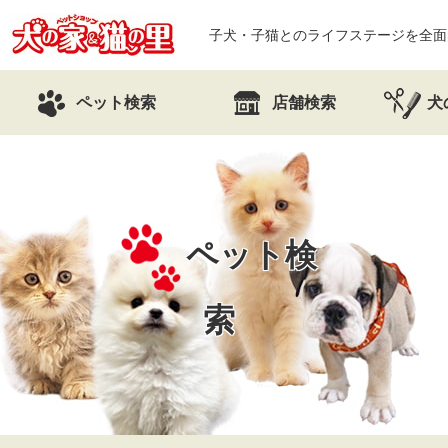
子犬・子猫とのライフステージを全面
ペット検索
店舗検索
犬
ペット検
索