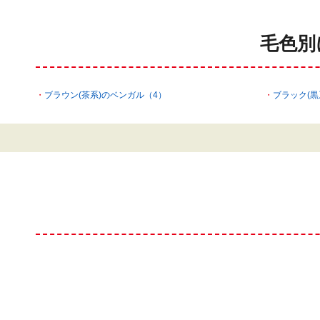
毛色別
ブラウン(茶系)のベンガル（4）
ブラック(黒