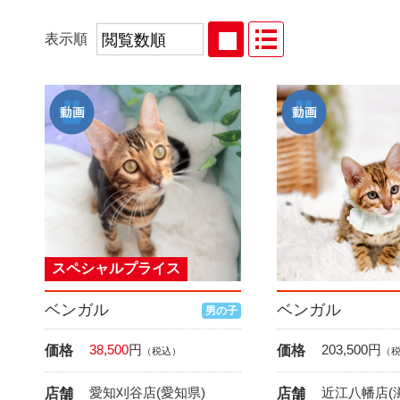
表示順
スペシャルプライス
ベンガル
ベンガル
男の子
38,500
円
203,500
円
価格
価格
（税込）
（
愛知刈谷店(愛知県)
近江八幡店(
店舗
店舗