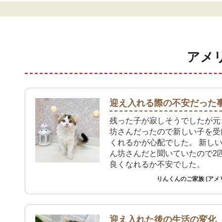
アメ
迎え入れる際の不安だった
残った子が寂しそうでしたが元
坊さんだったので新しい子を受
くれるかが心配でした。 新し
ん坊さんだと聞いていたので2
良くなれるか不安でした。
りんくんのご家族 (アメ
迎え入れた後の生活の変化