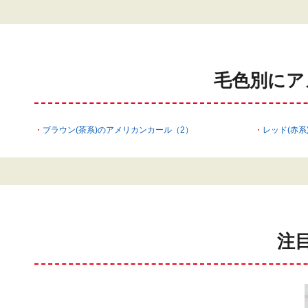
毛色別にア
ブラウン(茶系)のアメリカンカール（2）
レッド(赤系
注