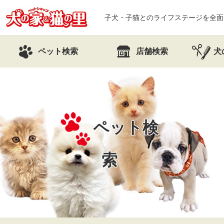
子犬・子猫とのライフステージを全面
ペット検索
店舗検索
犬
ペット検
索