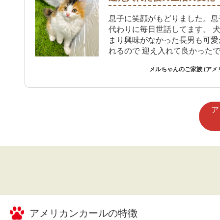
息子に笑顔がもどりました。息
代わりに毎日世話してます。 
まり興味がなかった長男も可愛
れるので 迎え入れて良かった
メルちゃんのご家族 (アメ
ア
アメリカンカール
の特徴