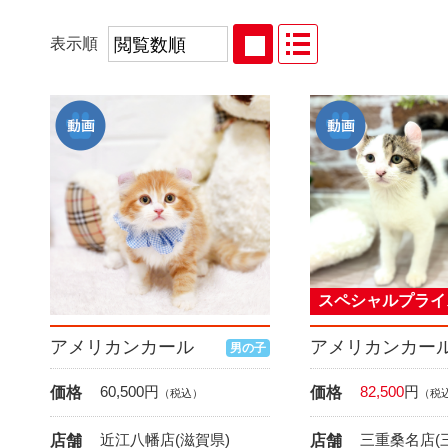
表示順
スペシャルプライ
アメリカンカール
アメリカンカー
男の子
60,500
円
82,500
円
価格
価格
（税込）
（税
近江八幡店(滋賀県)
三重桑名店(
店舗
店舗