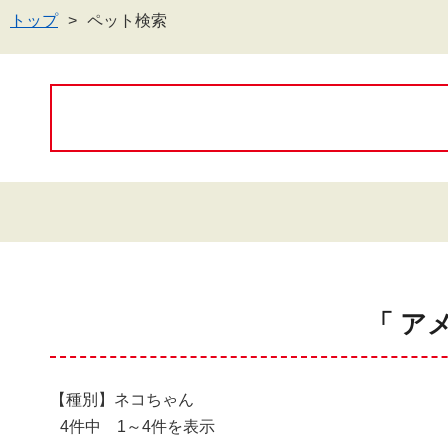
トップ
ペット検索
「 ア
【種別】ネコちゃん
4件中 1～4件を表示