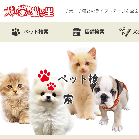
子犬・子猫とのライフステージを全面
ペット検索
店舗検索
犬
ペット検
索