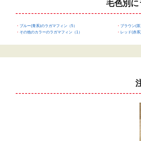
毛色別に
ブルー(青系)のラガマフィン（5）
ブラウン(茶
その他のカラーのラガマフィン（1）
レッド(赤系