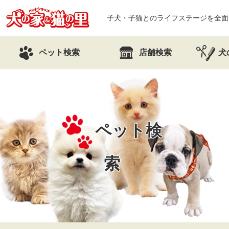
子犬・子猫とのライフステージを全面
ペット検索
店舗検索
犬
ペット検
索