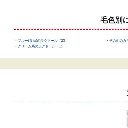
毛色別
ブルー(青系)のラグドール（23）
その他のカ
クリーム系のラグドール（1）