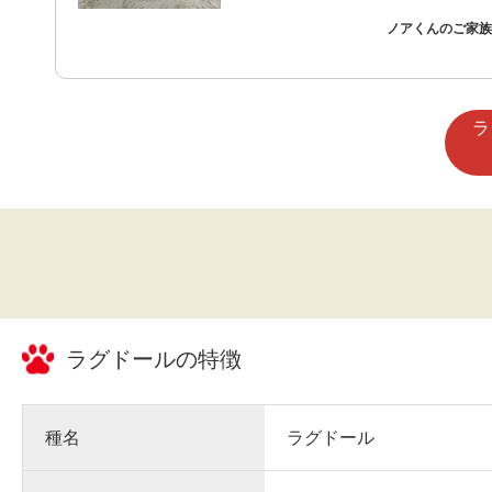
ノアくんのご家族 
ラ
ラグドール
の特徴
種名
ラグドール