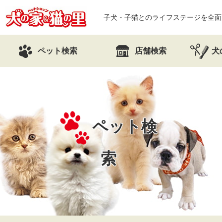
子犬・子猫とのライフステージを全面
ペット検索
店舗検索
犬
ペット検
索