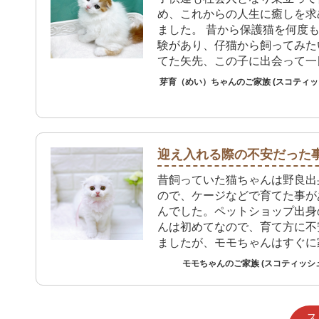
め、これからの人生に癒しを求
ました。 昔から保護猫を何度
験があり、仔猫から飼ってみた
てた矢先、この子に出会って一
ました。ペットショップのアフ
芽育（めい）ちゃんのご家族 (スコティ
も安心材料でした。
迎え入れる際の不安だった
昔飼っていた猫ちゃんは野良出
ので、ケージなどで育てた事が
んでした。ペットショップ出身
んは初めてなので、育て方に不
ましたが、モモちゃんはすぐに
てくれたので良かったです。
モモちゃんのご家族 (スコティッシ
ス