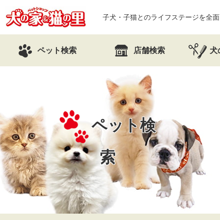
子犬・子猫とのライフステージを全面
ペット検索
店舗検索
犬
ペット検
索