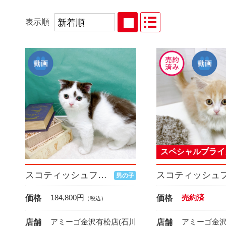
表示順
スペシャルプライ
スコティッシュフォールド
男の子
184,800
円
売約済
価格
価格
（税込）
アミーゴ金沢有松店(石川
アミーゴ金
店舗
店舗