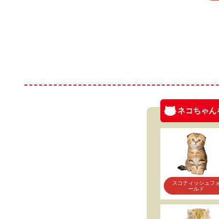
ネコちゃん
スコティッシュフ
ールド