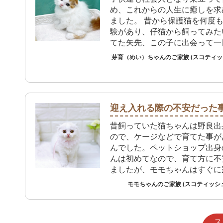
め、これからの人生に癒しを求
ました。 昔から保護猫を何度
験があり、仔猫から飼ってみた
てた矢先、この子に出会って一
ました。ペットショップのアフ
芽育（めい）ちゃんのご家族 (スコティ
も安心材料でした。
迎え入れる際の不安だった
昔飼っていた猫ちゃんは野良出
ので、ケージなどで育てた事が
んでした。ペットショップ出身
んは初めてなので、育て方に不
ましたが、モモちゃんはすぐに
てくれたので良かったです。
モモちゃんのご家族 (スコティッシ
ス