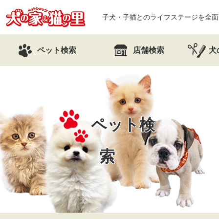
子犬・子猫とのライフステージを全面
ペット検索
店舗検索
犬
ペット検
索