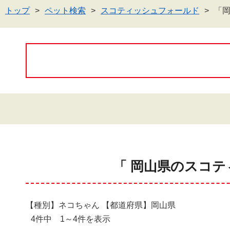
トップ
ペット検索
スコティッシュフォールド
「
「 岡山県のスコテ
【種別】ネコちゃん 【都道府県】岡山県
4件中 1～4件を表示