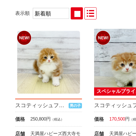
表示順
スペシャルプライ
スコティッシュフォールド
男の子
250,800
円
170,500
円
価格
価格
（税込）
（
天満屋ハピーズ西大寺モ
天満屋ハピ
店舗
店舗