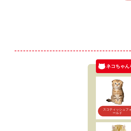
ネコちゃん
スコティッシュフ
ールド