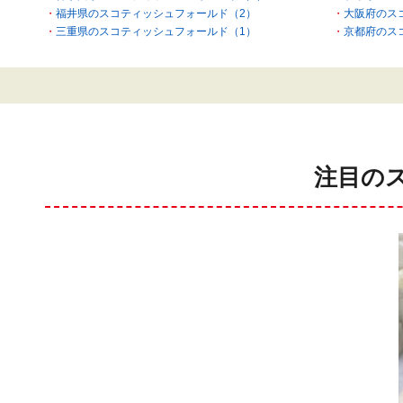
福井県のスコティッシュフォールド（2）
大阪府のス
三重県のスコティッシュフォールド（1）
京都府のス
注目の