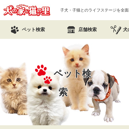
子犬・子猫とのライフステージを全面
ペット検索
店舗検索
犬
ペット検
索