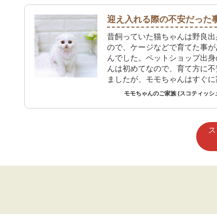
迎え入れる際の不安だった
昔飼っていた猫ちゃんは野良出
ので、ケージなどで育てた事が
んでした。ペットショップ出身
んは初めてなので、育て方に不
ましたが、モモちゃんはすぐに
てくれたので良かったです。
モモちゃんのご家族 (スコティッシ
ス