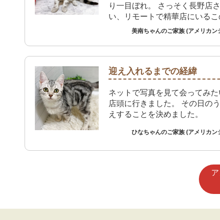
り一目ぼれ。 さっそく長野店
い、リモートで精華店にいるこ
面しました。 動画で見てます
美南ちゃんのご家族 (アメリカン
り、この子で決まりという感じ
ました。
迎え入れるまでの経緯
ネットで写真を見て会ってみた
店頭に行きました。 その日の
えすることを決めました。
ひなちゃんのご家族 (アメリカン
ア