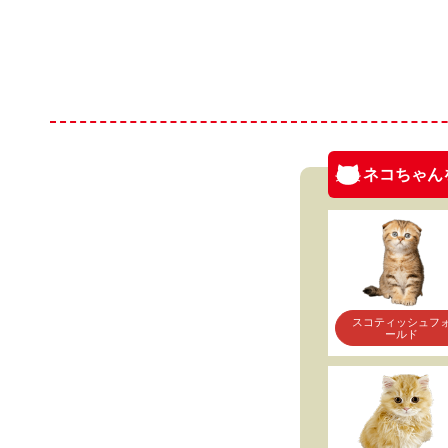
ネコちゃん
スコティッシュフ
ールド