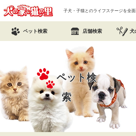
子犬・子猫とのライフステージを全面
ペット検索
店舗検索
犬
ペット検
索