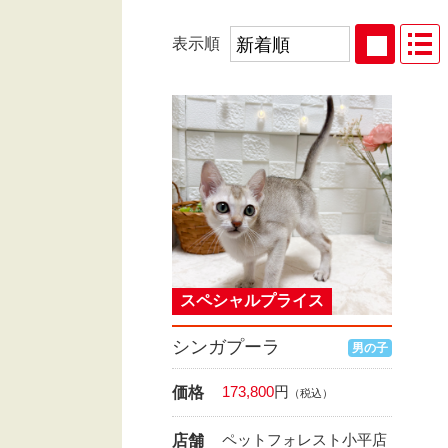
表示順
スペシャルプライス
シンガプーラ
男の子
173,800
円
価格
（税込）
ペットフォレスト小平店
店舗