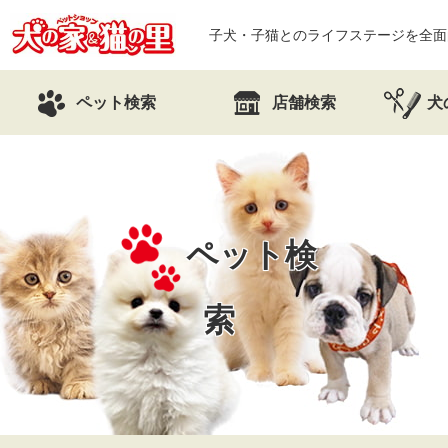
子犬・子猫とのライフステージを全面
ペット検索
店舗検索
犬
ペット検
索