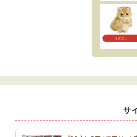
ミヌエット
サ