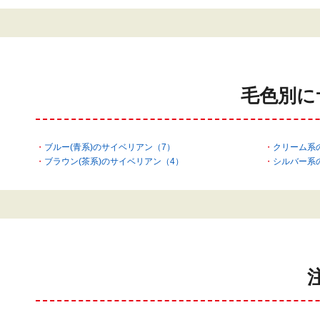
毛色別に
ブルー(青系)のサイベリアン（7）
クリーム系
ブラウン(茶系)のサイベリアン（4）
シルバー系