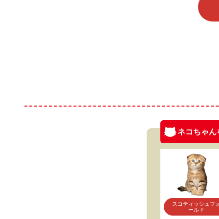
ネコちゃん
スコティッシュフ
ールド