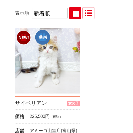
表示順
サイベリアン
女の子
225,500
円
価格
（税込）
アミーゴ山室店(富山県)
店舗