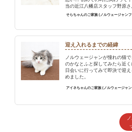
当の近江八幡店スタッフ野原さ
くよくて… また野原さん頼り
そらちゃんのご家族 (ノルウェージャン
た。 残念ながら近江八幡店に
居なくて。 しかし他店の袋井
サポートしっかりやって下さり
の猫を迎え入れました。 野原
迎え入れるまでの経緯
切、丁寧、熱心に明るく接して
で頼りにしてます。
ノルウェージャンが憧れの猫で
のかなとふと探してみたら近く
日会いに行ってみて即決で迎え
めました。
アイネちゃんのご家族 (ノルウェージャ
ノ