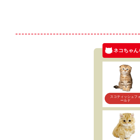
ネコちゃん
スコティッシュフ
ールド