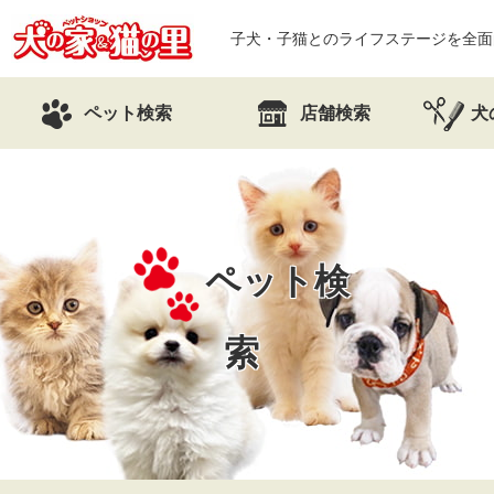
子犬・子猫とのライフステージを全面
ペット検索
店舗検索
犬
ペット検
索