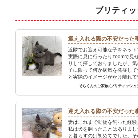
ブリティッ
迎え入れる際の不安だった
近隣でお迎え可能な子をネット
実際に見に行ったりzoomで見
りして探しておりましたが、気
子に限って何か病気を発症して
と実際のイメージがかけ離れて
ました。そこで検索範囲を広げ
そらくんのご家族 (ブリティッシュ
ところ今回のご縁に巡り会えま
店では病気を発症してないこと
基礎疾患がないことを店員の方
十分に確認でき不安なくお迎え
迎え入れる際の不安だった
た。
妻はこれまで動物を飼った経験
私は犬を飼ったことはありまし
と暮らすのは初めてでした。そ