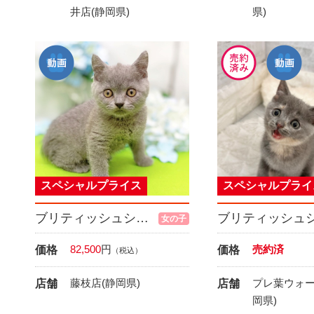
井店(静岡県)
県)
スペシャルプライス
スペシャルプライ
ブリティッシュショートヘア
女の子
82,500
円
売約済
価格
価格
（税込）
藤枝店(静岡県)
プレ葉ウォー
店舗
店舗
岡県)