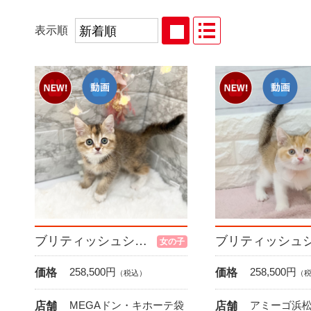
表示順
ブリティッシュショートヘア
女の子
258,500
円
258,500
円
価格
価格
（税込）
（
MEGAドン・キホーテ袋
アミーゴ浜松
店舗
店舗