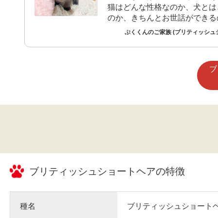
猫はどんな性格なのか、犬とは
のか、きちんとお世話ができる
った不安はありました。 ですが、実際に
ぷくくんのご家族 (ブリティッシュ
暮らし始めると、猫ならではの
個性がたくさんあり、分からな
調べたり相談したりしながら、
ブ
く過ごせています。
ブリティッシュショートヘア
の特徴
種名
ブリティッシュショート