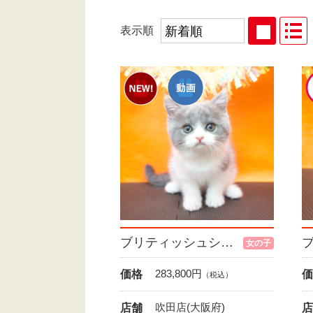
表示順
ブリティッシュショートヘア
女の子
283,800
円
価格
価
（税込）
吹田店(大阪府)
店舗
店