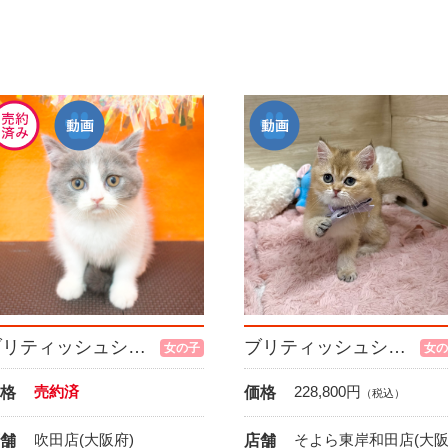
ブリティッシュショートヘア
ブリティッシュショートヘア
女の子
女の
売約済
228,800
円
格
価格
（税込）
吹田店(大阪府)
そよら東岸和田店(大
舗
店舗