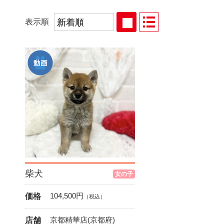
表示順
柴犬
女の子
104,500
円
価格
（税込）
京都精華店(京都府)
店舗