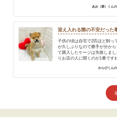
あお（碧）くんのご
迎え入れる際の不安だった
子供の頃は自宅で2匹ほど飼っ
が久しぶりなので勝手が分から
て購入したケージは失敗しまし
りお店の人に聞くのが1番です
わらびくんのご