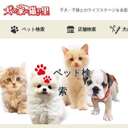
子犬・子猫とのライフステージを全面
ペット検索
店舗検索
犬
ペット検
索