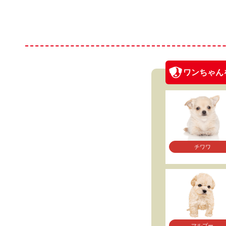
ワンちゃん
チワワ
マルプー