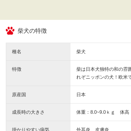
柴犬
の特徴
種名
柴犬
特徴
柴は日本犬独特の和の雰
れぞニッポンの犬！欧米
原産国
日本
成長時の大きさ
体重：8.0~9.0ｋｇ 体高
掛かりやすい病気
外耳炎、皮膚炎