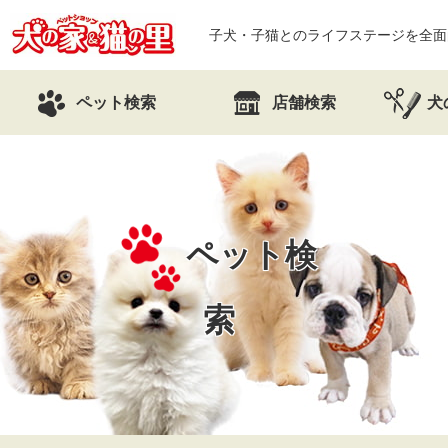
子犬・子猫とのライフステージを全面
ペット検索
店舗検索
犬
ペット検
索