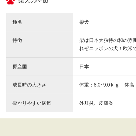
柴犬
の特徴
種名
柴犬
特徴
柴は日本犬独特の和の雰
れぞニッポンの犬！欧米
原産国
日本
成長時の大きさ
体重：8.0~9.0ｋｇ 体高
掛かりやすい病気
外耳炎、皮膚炎