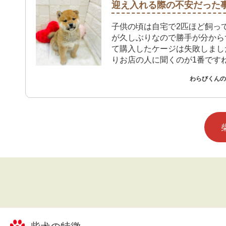
迎え入れる際の不安だった
子供の頃は自宅で2匹ほど飼っ
が久しぶりなので勝手が分から
て購入したケージは失敗しまし
りお店の人に聞くのが1番です
わらびくんのご