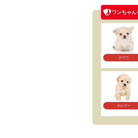
ワンちゃん
チワワ
マルプー