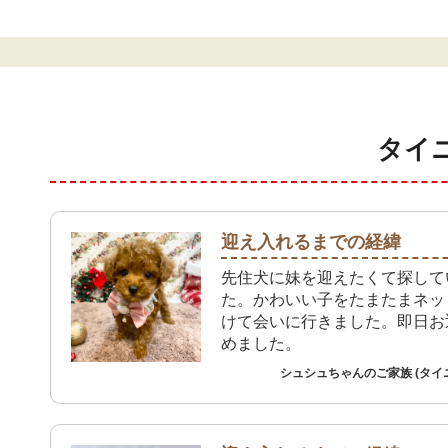
タイ
迎え入れるまでの経緯
先住犬に妹を迎えたくて探して
た。かわいい子をたまたまネッ
けて会いに行きました。即日お
めました。
シュシュちゃんのご家族 (タイ