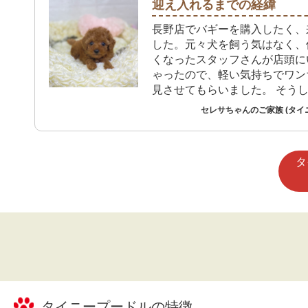
迎え入れるまでの経緯
長野店でバギーを購入したく、
した。元々犬を飼う気はなく、
くなったスタッフさんが店頭に
ゃったので、軽い気持ちでワン
見させてもらいました。 そう
ろ、とても可愛い顔のタイニー
セレサちゃんのご家族 (タイ
ちゃんがいまして、あまりにも
購入を即決しました。家族が茶
ディーベアのようなワンちゃん
タ
が夢だという話を聞いていたこ
り、余計に目をひかれました。
タイニープードル
の特徴