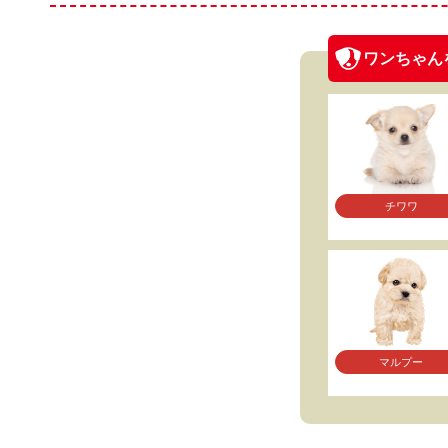
ワンちゃん
チワワ
マルプー