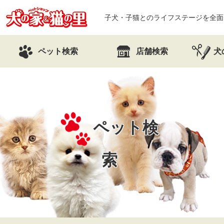
子犬・子猫とのライフステージを全面
ペット検索
店舗検索
犬
ペット検
索