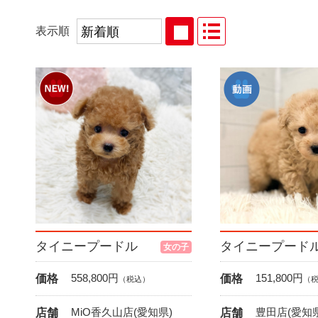
表示順
タイニープードル
タイニープード
女の子
558,800
円
151,800
円
価格
価格
（税込）
（
MiO香久山店(愛知県)
豊田店(愛知県
店舗
店舗