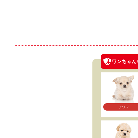
ワンちゃん
チワワ