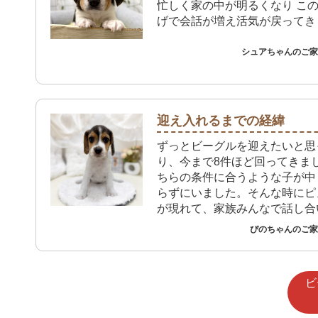
忙しく家の中が明るくなり こ
げで会話が増え活気が戻ってき
シュアちゃんのご家族
迎え入れるまでの経緯
ずっとビーグルを迎えたいと思
り、今まで8件ほど回ってきま
ちらの条件に合うような子が中
らずにいました。そんな時にピ
が現れて、家族みんなで話し合
を迎え入れる決断をしました。
ぴのちゃんのご家族
ビ