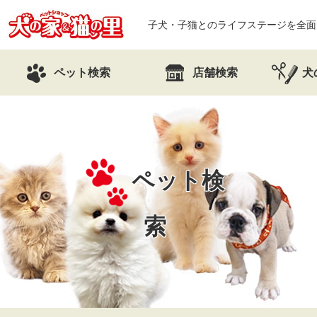
子犬・子猫とのライフステージを全面
ペット検索
店舗検索
犬
ペット検
索