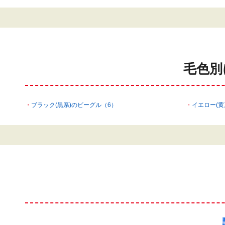
毛色別
ブラック(黒系)のビーグル（6）
イエロー(黄