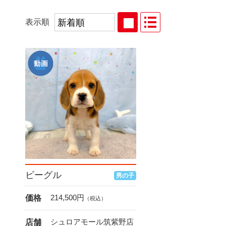
表示順
ビーグル
男の子
214,500
円
価格
（税込）
シュロアモール筑紫野店
店舗