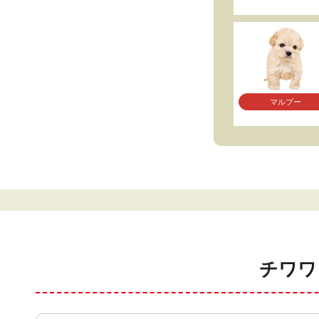
マルプー
チワワ