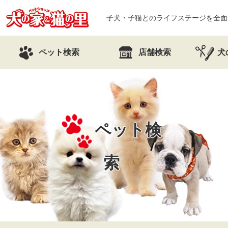
子犬・子猫とのライフステージを全面
ペット検索
店舗検索
犬
ペット検
索