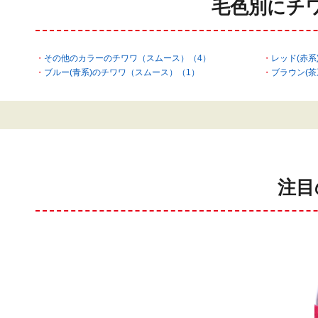
毛色別にチ
その他のカラーのチワワ（スムース）（4）
レッド(赤系
ブルー(青系)のチワワ（スムース）（1）
ブラウン(茶
注目