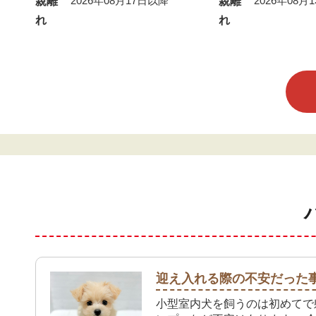
2026年08月17日以降
2026年08月
親離
親離
れ
れ
迎え入れる際の不安だった
小型室内犬を飼うのは初めてで