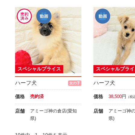
スペシャルプライス
スペシャルプライ
ハーフ犬
ハーフ犬
女の子
売約済
38,500
円
価格
価格
（税
アミーゴ神の倉店(愛知
アミーゴ神の
店舗
店舗
県)
県)