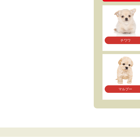
チワワ
マルプー