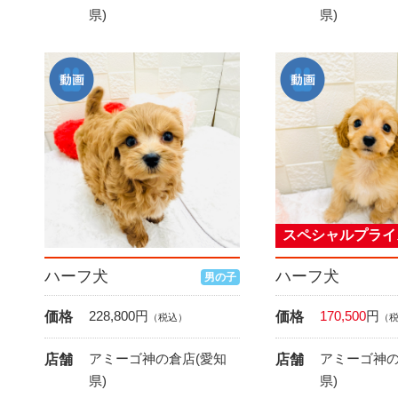
県)
県)
スペシャルプライ
ハーフ犬
ハーフ犬
男の子
228,800
円
170,500
円
価格
価格
（税込）
（
アミーゴ神の倉店(愛知
アミーゴ神の
店舗
店舗
県)
県)