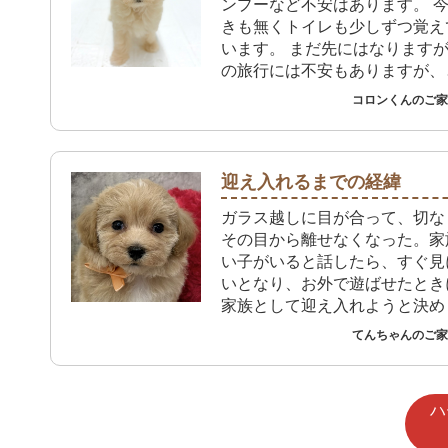
ンプーなど不安はあります。 
きも無くトイレも少しずつ覚え
います。 まだ先にはなります
の旅行には不安もありますが、
しみにしています！
コロンくんのご家族
迎え入れるまでの経緯
ガラス越しに目が合って、切な
その目から離せなくなった。家
い子がいると話したら、すぐ見
いとなり、お外で遊ばせたとき
家族として迎え入れようと決め
てんちゃんのご家族
ハ