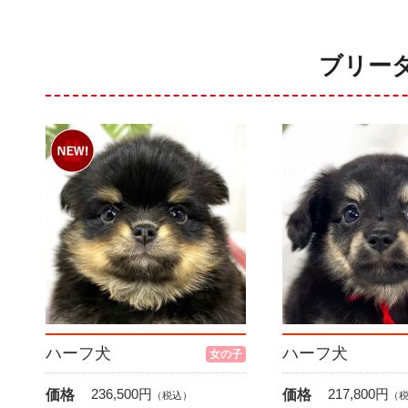
ブリー
ハーフ犬
ハーフ犬
女の子
236,500
円
217,800
円
価格
価格
（税込）
（