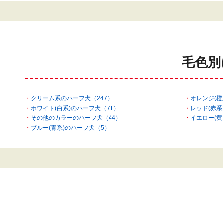
毛色別
クリーム系のハーフ犬（247）
オレンジ(橙
ホワイト(白系)のハーフ犬（71）
レッド(赤系
その他のカラーのハーフ犬（44）
イエロー(黄
ブルー(青系)のハーフ犬（5）