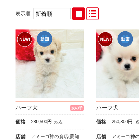
表示順
ハーフ犬
ハーフ犬
女の子
280,500
円
250,800
円
価格
価格
（税込）
（
アミーゴ神の倉店(愛知
アミーゴ神の
店舗
店舗