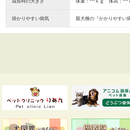
成長時の大きさ
体重：***ｋｇ 体高：**
掛かりやすい病気
親犬種の『かかりやすい