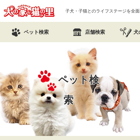
子犬・子猫とのライフステージを全面
ペット検索
店舗検索
犬
ペット検
索