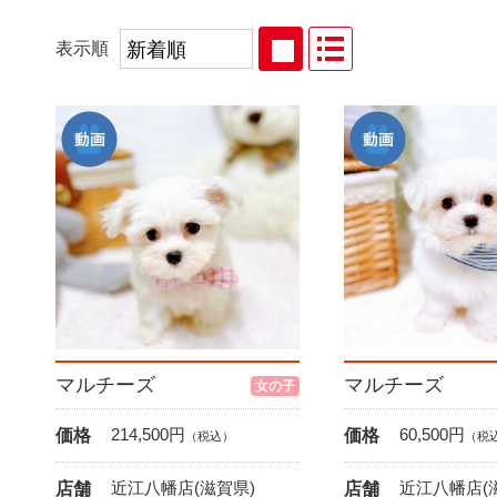
表示順
マルチーズ
マルチーズ
女の子
214,500
円
60,500
円
価格
価格
（税込）
（税
近江八幡店(滋賀県)
近江八幡店(
店舗
店舗