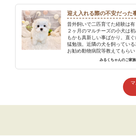
走ってトイレしてくれるので本
っています。 これからは先住
迎え入れる際の不安だった
り方を教えながら楽しく生活し
昔外飼いで二匹育てた経験は有
いです。
２ヶ月のマルチーズの小犬は初
もかも真新しい事ばかり。直ぐ
猛勉強。近隣の犬を飼っている
お勧め動物病院等教えてもらい
犬の家でも必要な物等買いに行
みるくちゃんのご家族 
に対応して貰って有り難いです
マ