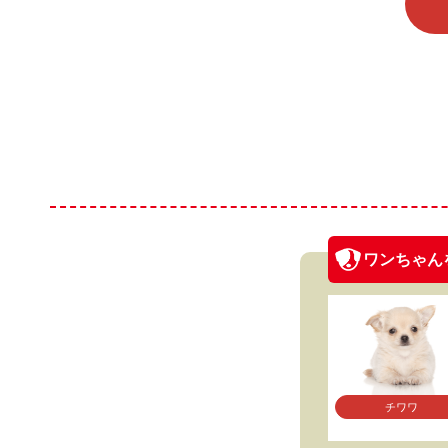
ワンちゃん
チワワ