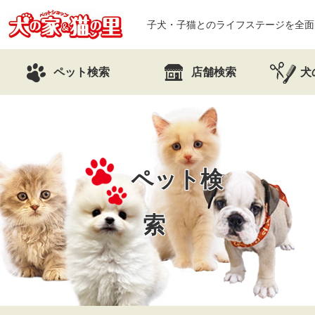
子犬・子猫とのライフステージを全面
ペット検索
店舗検索
犬
ペット検
索