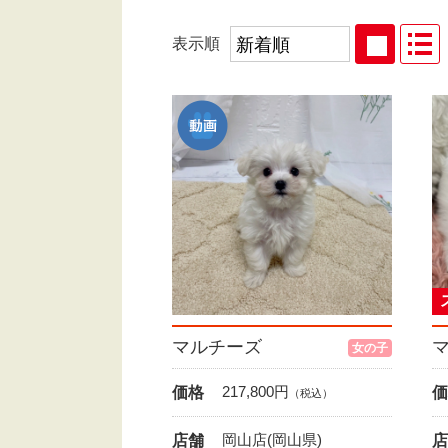
表示順
マルチーズ
女の子
217,800
円
価格
価
（税込）
岡山店(岡山県)
店舗
店