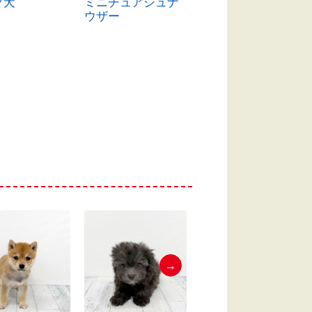
フ犬
ミニチュアシュナ
チワワ（ロング）
ウザー
→