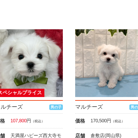
スペシャルプライス
マルチーズ
マルチーズ
男の子
男の
107,800
円
170,500
円
格
価格
（税込）
（税込）
天満屋ハピーズ西大寺モ
倉敷店(岡山県)
舗
店舗