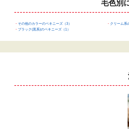
毛色別
その他のカラーのペキニーズ（3）
クリーム系
ブラック(黒系)のペキニーズ（1）