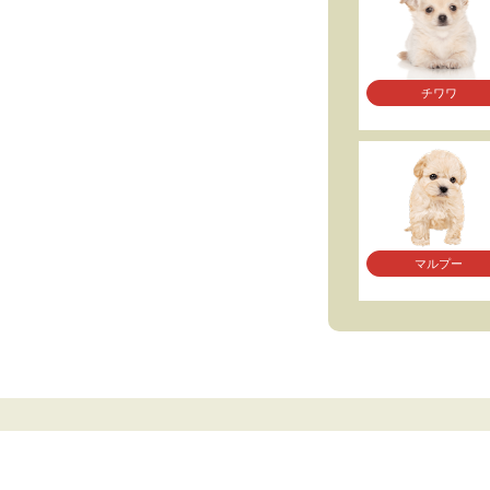
チワワ
マルプー