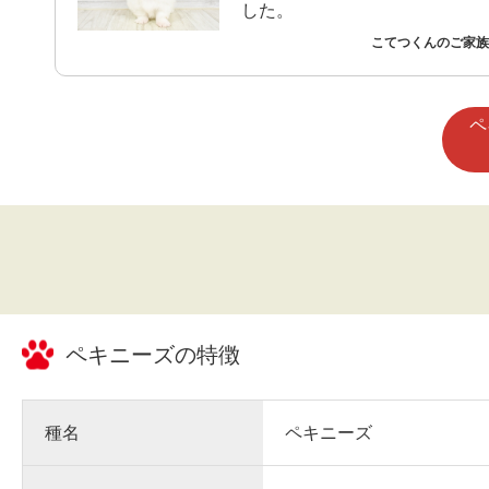
した。
こてつくんのご家族 
ペ
ペキニーズ
の特徴
種名
ペキニーズ