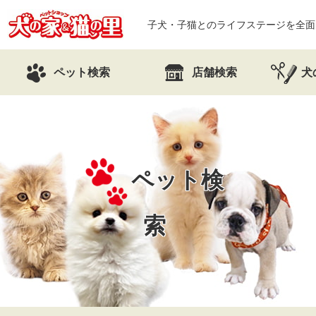
子犬・子猫とのライフステージを全面
ペット検索
店舗検索
犬
ペット検
索