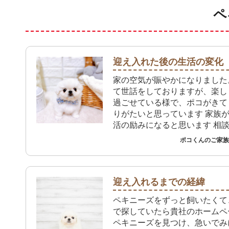
ペ
迎え入れた後の生活の変化
家の空気が賑やかになりました
て世話をしておりますが、楽し
過ごせている様で、ポコがきて
りがたいと思っています 家族
活の励みになると思います 相
もあるかと思いますが、またそ
ポコくんのご家族 
うぞよろしくお願いします
迎え入れるまでの経緯
ペキニーズをずっと飼いたくて
で探していたら貴社のホームペ
ペキニーズを見つけ、急いでみ