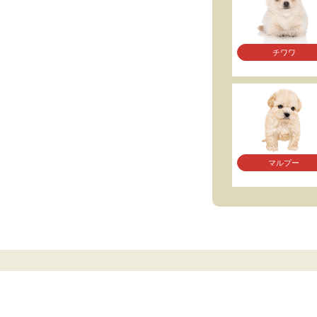
チワワ
マルプー