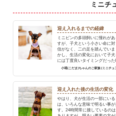
ミニチ
迎え入れるまでの経緯
ミニピンの多頭飼いに憧れがあ
すが、子犬という小さい命に対
信がなく、二の足を踏んでいま
かし、生活の変化において子犬
には丁度良いタイミングだった
ットショップでは珍しい尻尾が
小瑶(こだま)ちゃんのご家族 (ミニチュ
てない可愛い子犬に出会い、悩
我が家へ迎え入れる決心をしま
迎え入れた後の生活の変化
やはり、犬が生活の一部にいる
は、いろんな意味で明るい事が
す。24時間常に接しているの
ありますが、明るい要素の方が