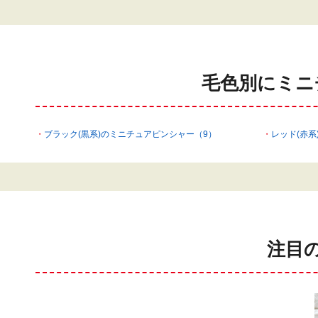
毛色別にミニ
ブラック(黒系)のミニチュアピンシャー（9）
レッド(赤系
注目