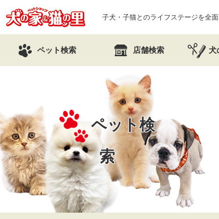
子犬・子猫とのライフステージを全面
ペット検索
店舗検索
犬
ペット検
索