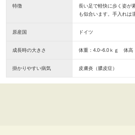
特徴
長い足で軽快に歩く姿が
も似合います。手入れは
原産国
ドイツ
成長時の大きさ
体重：4.0~6.0ｋｇ 体高
掛かりやすい病気
皮膚炎（膿皮症）