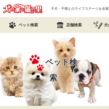
子犬・子猫とのライフステージを全面
ペット検索
店舗検索
犬
ペット検
索