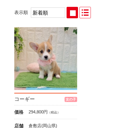
表示順
コーギー
女の子
294,800
円
価格
（税込）
倉敷店(岡山県)
店舗