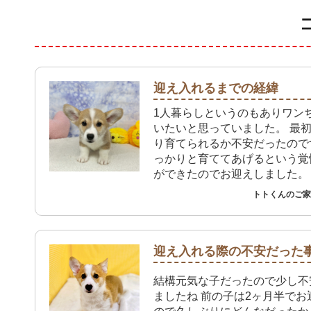
迎え入れるまでの経緯
1人暮らしというのもありワン
いたいと思っていました。 最
り育てられるか不安だったので
っかりと育ててあげるという覚
ができたのでお迎えしました。
トトくんのご家族
迎え入れる際の不安だった
結構元気な子だったので少し不
ましたね 前の子は2ヶ月半でお