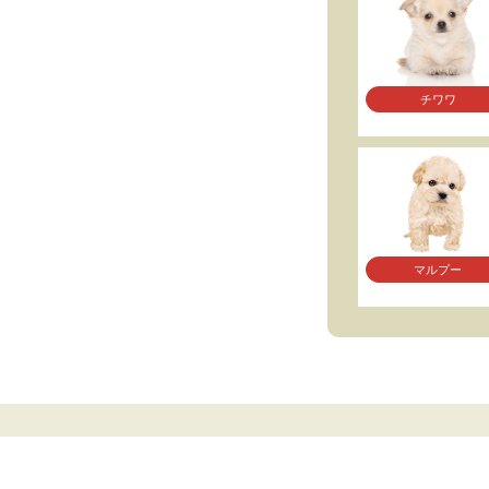
チワワ
マルプー