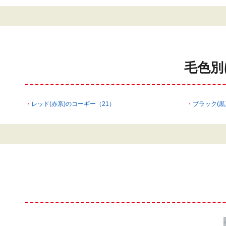
毛色別
レッド(赤系)のコーギー（21）
ブラック(黒