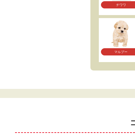
チワワ
マルプー