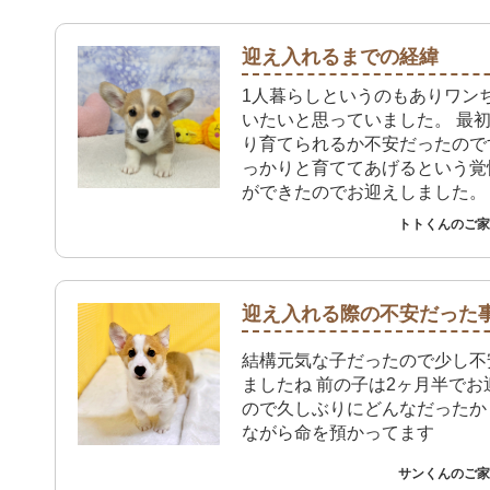
迎え入れるまでの経緯
1人暮らしというのもありワン
いたいと思っていました。 最
り育てられるか不安だったので
っかりと育ててあげるという覚
ができたのでお迎えしました。
トトくんのご家族
迎え入れる際の不安だった
結構元気な子だったので少し不
ましたね 前の子は2ヶ月半でお
ので久しぶりにどんなだったか
ながら命を預かってます
サンくんのご家族