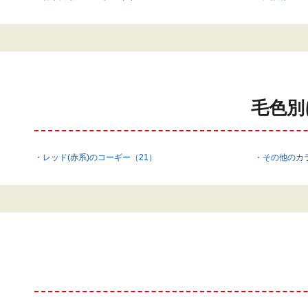
毛色別
レッド(赤系)のコーギー（21）
その他のカ