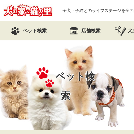
子犬・子猫とのライフステージを全面
ペット検索
店舗検索
犬
ペット検
索