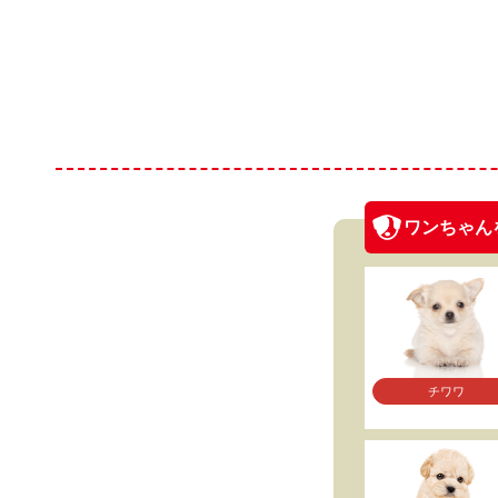
ワンちゃん
チワワ