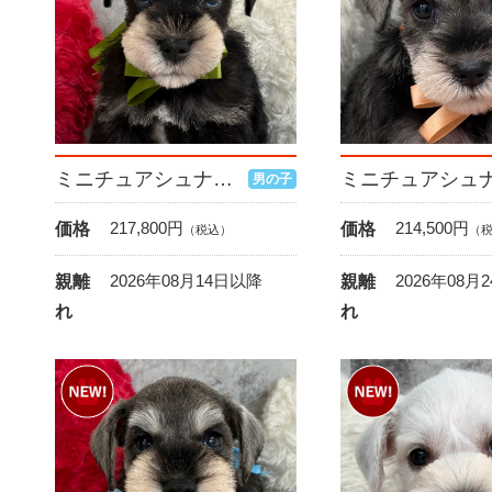
ミニチュアシュナウザー
男の子
217,800
円
214,500
円
価格
価格
（税込）
（
2026年08月14日以降
2026年08月
親離
親離
れ
れ