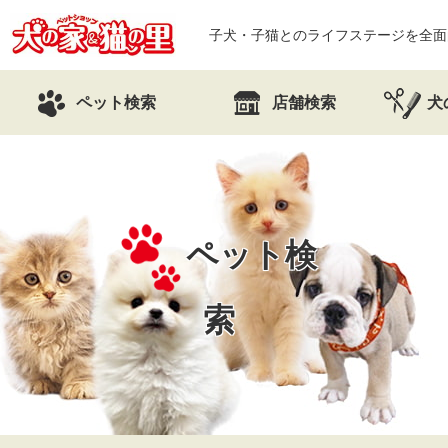
子犬・子猫とのライフステージを全面
ペット検索
店舗検索
犬
ペット検
索