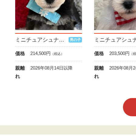
ミニチュアシュナウザー
男の子
214,500
円
203,500
円
価格
価格
（税込）
（
2026年08月14日以降
2026年08月
親離
親離
れ
れ