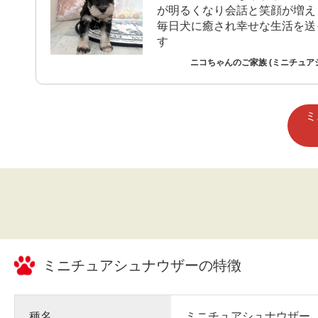
が明るくなり会話と笑顔が増え
毎日犬に癒され幸せな生活を送
す
ニコちゃんのご家族 (ミニチュア
ミ
ミニチュアシュナウザー
の特徴
種名
ミニチュアシュナウザー