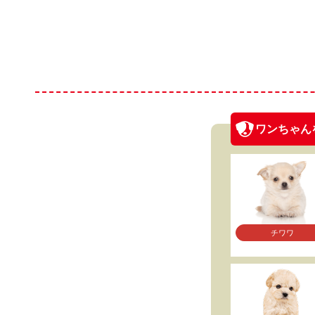
ワンちゃん
チワワ