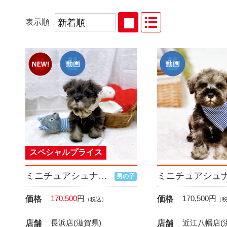
表示順
スペシャルプライス
ミニチュアシュナウザー
男の子
170,500
円
170,500
円
価格
価格
（税込）
（
長浜店(滋賀県)
近江八幡店(
店舗
店舗