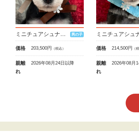
ミニチュアシュナウザー
男の子
203,500
円
214,500
円
価格
価格
（税込）
（
2026年08月24日以降
2026年08月
親離
親離
れ
れ