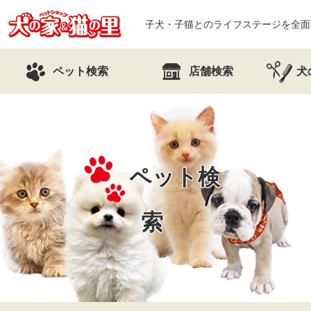
子犬・子猫とのライフステージを全面
ペット検索
店舗検索
犬
ペット検
索