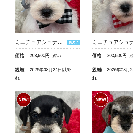
ミニチュアシュナウザー
男の子
203,500
円
203,500
円
価格
価格
（税込）
（
2026年08月24日以降
2026年08月
親離
親離
れ
れ