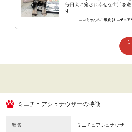
毎日犬に癒され幸せな生活を送
す
ニコちゃんのご家族 (ミニチュア
ミ
ミニチュアシュナウザー
の特徴
種名
ミニチュアシュナウザー