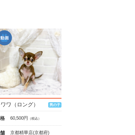
チワワ（ロング）
男の子
60,500
円
格
（税込）
京都精華店(京都府)
舗