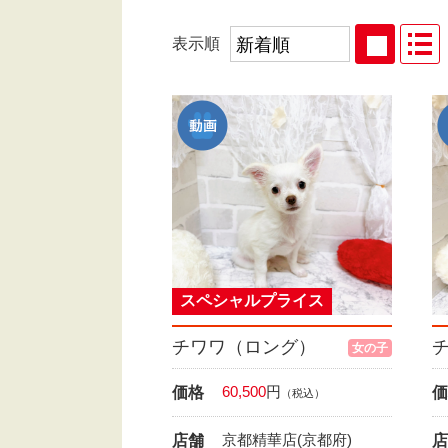
表示順
スペシャルプライス
チワワ（ロング）
女の子
60,500
円
価格
価
（税込）
京都精華店(京都府)
店舗
店