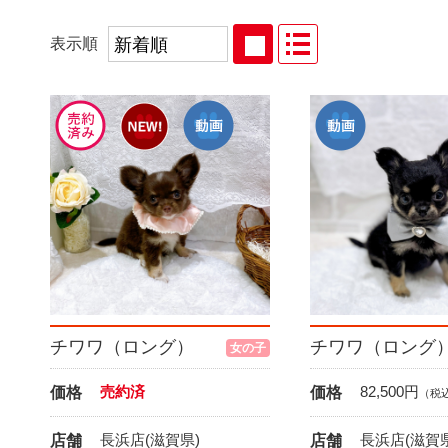
表示順
チワワ（ロング）
チワワ（ロング
女の子
売約済
82,500
円
価格
価格
（税
長浜店(滋賀県)
長浜店(滋賀県
店舗
店舗