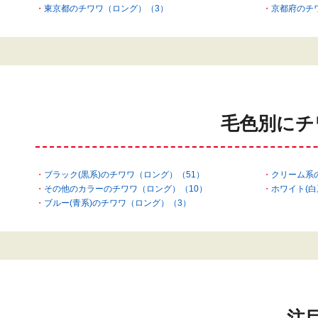
東京都のチワワ（ロング）（3）
京都府のチ
毛色別にチ
ブラック(黒系)のチワワ（ロング）（51）
クリーム系
その他のカラーのチワワ（ロング）（10）
ホワイト(白
ブルー(青系)のチワワ（ロング）（3）