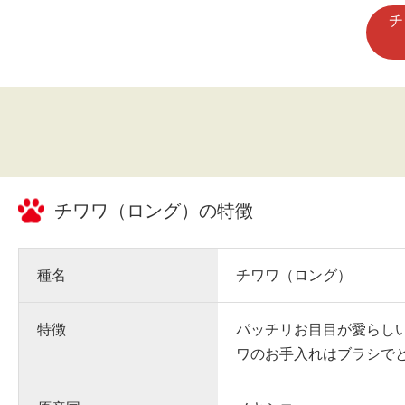
あったものの、愛夢を見送って
チ
浅く、「こんなに早く新しい子
いいのかな」と何日も悩みました。
ともたくさん話し合い、悩んだ
の子を家族として迎えよう」と
月夢を迎えました。 今では恋夢・理夢・
月夢の3姉妹として、毎日にぎ
しています。
チワワ（ロング）
の特徴
種名
チワワ（ロング）
特徴
パッチリお目目が愛らし
ワのお手入れはブラシで