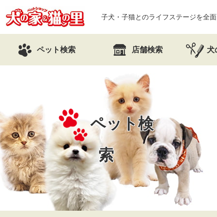
子犬・子猫とのライフステージを全面
ペット検索
店舗検索
犬
ペット検
索