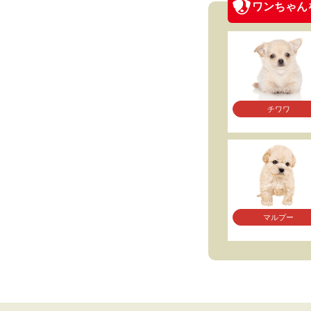
ワンちゃん
チワワ
マルプー