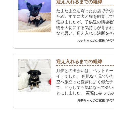
迎え入れるまでの経緯
たまたま立ち寄ったお店で子供
ため。すでに犬と猫を飼育して
悩みましたが、子供達の情操教
物を大切にする気持ちが育まれ
なと思い、迎え入れる決断をそ
ました。
ルナちゃんのご家族 (チワ
迎え入れるまでの経緯
月夢との出会いは、ペットミー
イトでした。 何気なく見てい
空へ旅立った愛夢によく似た子
て、どうしても気になって会い
とにしました。 実際に会ってみると、顔
立ちは先住犬の理夢にそっくり
月夢ちゃんのご家族 (チワ
議なご縁を感じました。 もともと「いつ
かまた3匹で暮らしたい」とい