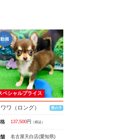
スペシャルプライス
チワワ（ロング）
男の子
137,500
円
格
（税込）
名古屋天白店(愛知県)
舗