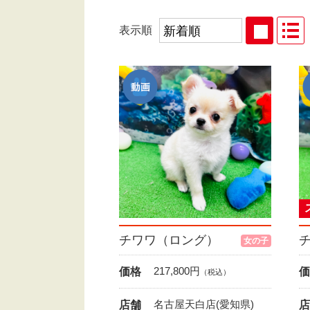
表示順
チワワ（ロング）
女の子
217,800
円
価格
価
（税込）
名古屋天白店(愛知県)
店舗
店