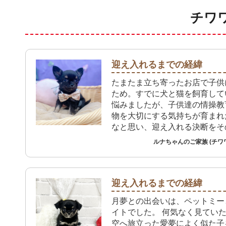
チワ
迎え入れるまでの経緯
たまたま立ち寄ったお店で子供
ため。すでに犬と猫を飼育して
悩みましたが、子供達の情操教
物を大切にする気持ちが育まれ
なと思い、迎え入れる決断をそ
ました。
ルナちゃんのご家族 (チワ
迎え入れるまでの経緯
月夢との出会いは、ペットミー
イトでした。 何気なく見てい
空へ旅立った愛夢によく似た子