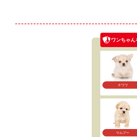
ワンちゃん
チワワ
マルプー