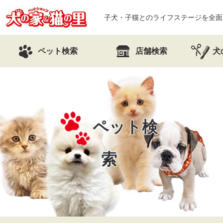
子犬・子猫とのライフステージを全面
ペット検索
店舗検索
犬
ペット検
索