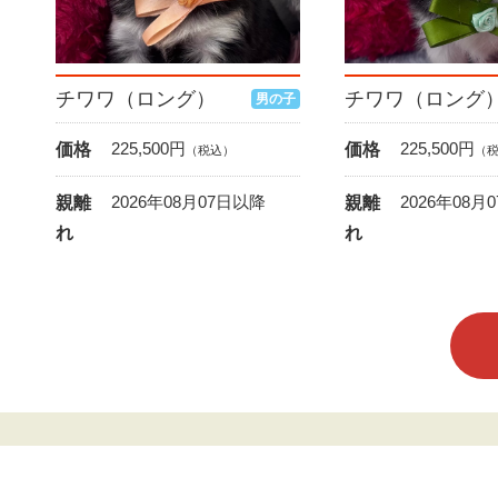
チワワ（ロング）
チワワ（ロング
男の子
225,500
円
225,500
円
価格
価格
（税込）
（
2026年08月07日以降
2026年08月
親離
親離
れ
れ