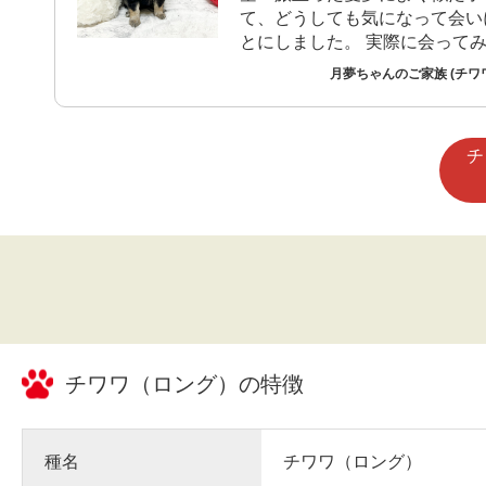
て、どうしても気になって会い
とにしました。 実際に会ってみると、顔
立ちは先住犬の理夢にそっくり
月夢ちゃんのご家族 (チワ
議なご縁を感じました。 もともと「いつ
かまた3匹で暮らしたい」とい
あったものの、愛夢を見送って
チ
浅く、「こんなに早く新しい子
いいのかな」と何日も悩みました。
ともたくさん話し合い、悩んだ
の子を家族として迎えよう」と
月夢を迎えました。 今では恋夢・理夢・
月夢の3姉妹として、毎日にぎ
しています。
チワワ（ロング）
の特徴
種名
チワワ（ロング）