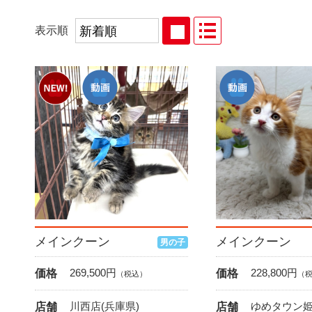
表示順
メインクーン
メインクーン
男の子
269,500
円
228,800
円
価格
価格
（税込）
（
川西店(兵庫県)
ゆめタウン姫
店舗
店舗