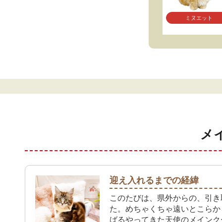
ミヌエット
メ
迎え入れるまでの経緯
このたびは、県外からの、引き
た。めちゃくちゃ遠いとこらか
ばるやってきた天使のメインク