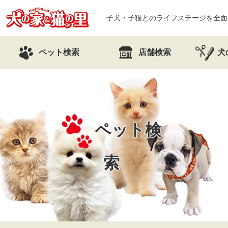
子犬・子猫とのライフステージを全面
ペット検索
店舗検索
犬
ペット検
索