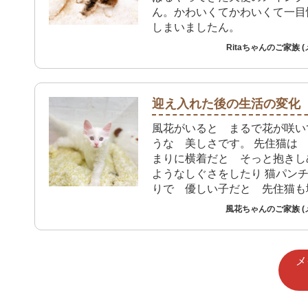
ん。かわいくてかわいくて一目
しまいましたん。
Ritaちゃんのご家族 
迎え入れた後の生活の変化
風花がいると まるで花が咲い
うな 美しさです。 先住猫は
まりに横着だと そっと抱きし
ようなしぐさをしたり 猫パン
りで 優しい子だと 先住猫も
きになりました。
風花ちゃんのご家族 (
メ