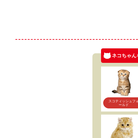
ネコちゃん
スコティッシュフ
ールド