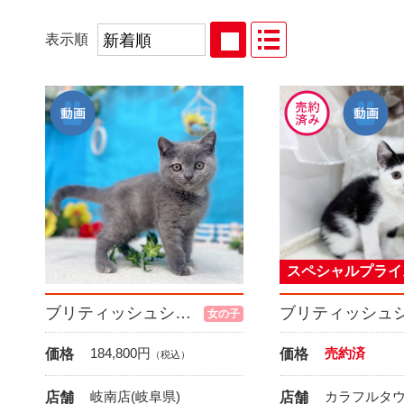
表示順
スペシャルプライ
ブリティッシュショートヘア
女の子
184,800
円
売約済
価格
価格
（税込）
岐南店(岐阜県)
カラフルタウ
店舗
店舗