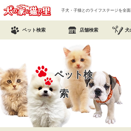
子犬・子猫とのライフステージを全面
ペット検索
店舗検索
犬
ペット検
索