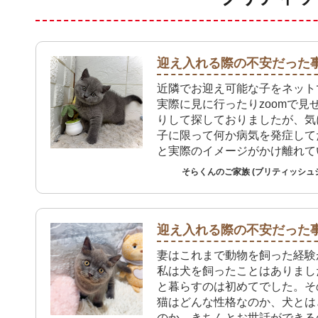
迎え入れる際の不安だった
近隣でお迎え可能な子をネット
実際に見に行ったりzoomで見
りして探しておりましたが、気
子に限って何か病気を発症して
と実際のイメージがかけ離れて
ました。そこで検索範囲を広げ
そらくんのご家族 (ブリティッシュ
ところ今回のご縁に巡り会えま
店では病気を発症してないこと
基礎疾患がないことを店員の方
十分に確認でき不安なくお迎え
迎え入れる際の不安だった
た。
妻はこれまで動物を飼った経験
私は犬を飼ったことはありまし
と暮らすのは初めてでした。そ
猫はどんな性格なのか、犬とは
のか、きちんとお世話ができる