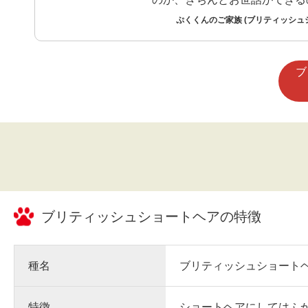
った不安はありました。 ですが、実際に
ぷくくんのご家族 (ブリティッシュ
暮らし始めると、猫ならではの
個性がたくさんあり、分からな
調べたり相談したりしながら、
ブ
く過ごせています。
ブリティッシュショートヘア
の特徴
種名
ブリティッシュショート
特徴
ショートヘアにしてはふ