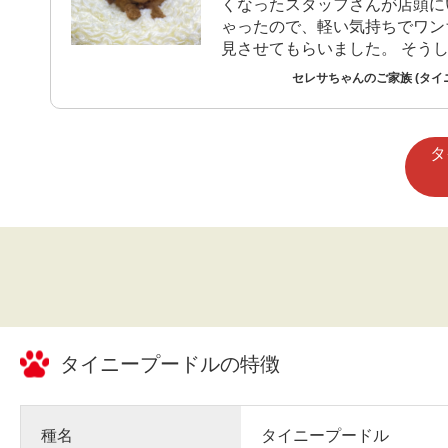
くなったスタッフさんが店頭に
ゃったので、軽い気持ちでワン
見させてもらいました。 そう
ろ、とても可愛い顔のタイニー
セレサちゃんのご家族 (タイ
ちゃんがいまして、あまりにも
購入を即決しました。家族が茶
ディーベアのようなワンちゃん
タ
が夢だという話を聞いていたこ
り、余計に目をひかれました。
タイニープードル
の特徴
種名
タイニープードル