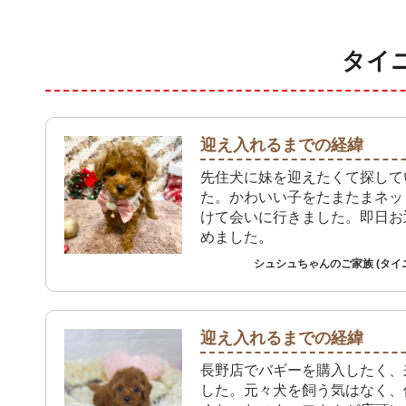
タイ
迎え入れるまでの経緯
先住犬に妹を迎えたくて探して
た。かわいい子をたまたまネッ
けて会いに行きました。即日お
めました。
シュシュちゃんのご家族 (タイ
迎え入れるまでの経緯
長野店でバギーを購入したく、
した。元々犬を飼う気はなく、