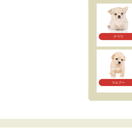
チワワ
マルプー