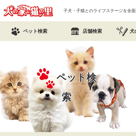
子犬・子猫とのライフステージを全面
ペット検索
店舗検索
犬
ペット検
索