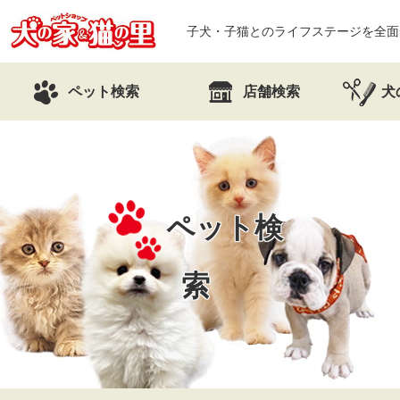
子犬・子猫とのライフステージを全面
ペット検索
店舗検索
犬
ペット検
索