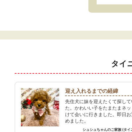
タイ
迎え入れるまでの経緯
先住犬に妹を迎えたくて探して
た。かわいい子をたまたまネッ
けて会いに行きました。即日お
めました。
シュシュちゃんのご家族 (タイ