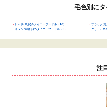
毛色別にタ
レッド(赤系)のタイニープードル（10）
ブラック(黒
オレンジ(橙系)のタイニープードル（2）
クリーム系
注