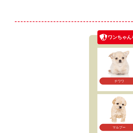
ワンちゃん
チワワ
マルプー