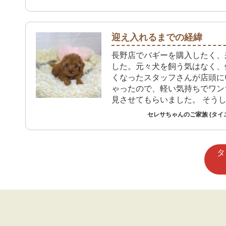
迎え入れるまでの経緯
長野店でバギーを購入したく、
した。元々犬を飼う気はなく、
くなったスタッフさんが店頭に
ゃったので、軽い気持ちでワン
見させてもらいました。 そう
ろ、とても可愛い顔のタイニー
セレサちゃんのご家族 (タイ
ちゃんがいまして、あまりにも
購入を即決しました。家族が茶
ディーベアのようなワンちゃん
タ
が夢だという話を聞いていたこ
り、余計に目をひかれました。