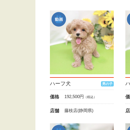
ハーフ犬
男の子
192,500
円
価格
価
（税込）
藤枝店(静岡県)
店舗
店