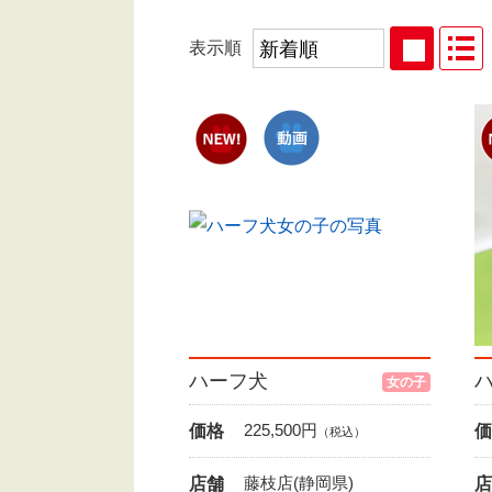
表示順
ハーフ犬
女の子
225,500
円
価格
価
（税込）
藤枝店(静岡県)
店舗
店