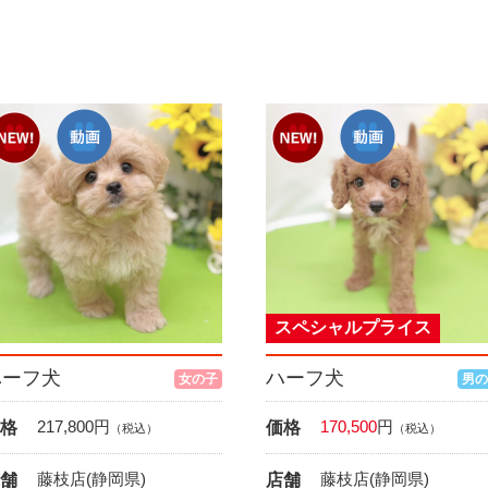
スペシャルプライス
ハーフ犬
ハーフ犬
女の子
男の
217,800
円
170,500
円
格
価格
（税込）
（税込）
藤枝店(静岡県)
藤枝店(静岡県)
舗
店舗