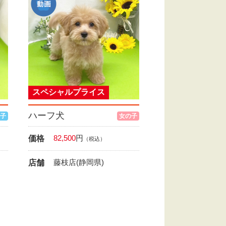
スペシャルプライス
ハーフ犬
子
女の子
82,500
円
価格
（税込）
藤枝店(静岡県)
店舗