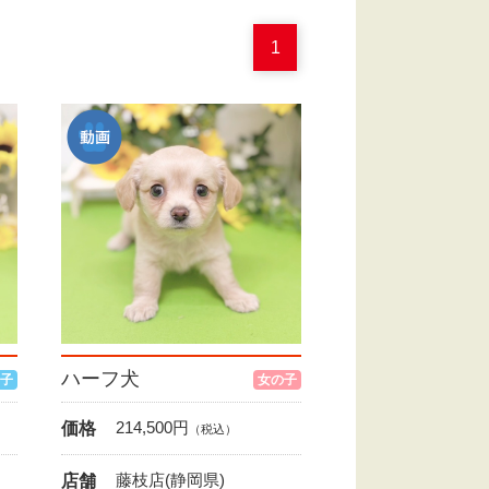
1
ハーフ犬
子
女の子
214,500
円
価格
（税込）
藤枝店(静岡県)
店舗