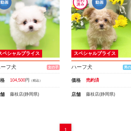
スペシャルプライス
スペシャルプライス
ハーフ犬
ハーフ犬
女の子
男の
104,500
円
売約済
格
価格
（税込）
藤枝店(静岡県)
藤枝店(静岡県)
舗
店舗
1