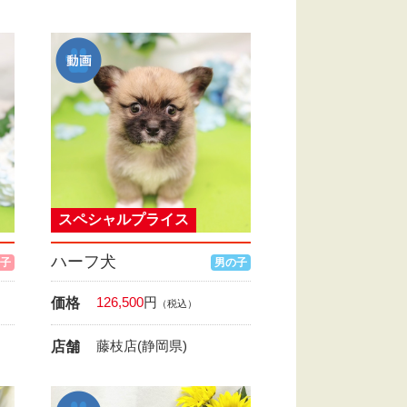
スペシャルプライス
ハーフ犬
子
男の子
126,500
円
価格
（税込）
藤枝店(静岡県)
店舗