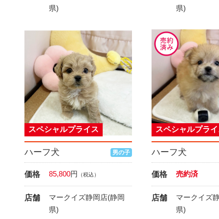
県)
県)
スペシャルプライス
スペシャルプライ
ハーフ犬
ハーフ犬
男の子
85,800
円
売約済
価格
価格
（税込）
マークイズ静岡店(静岡
マークイズ静
店舗
店舗
県)
県)