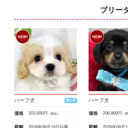
ブリー
ハーフ犬
ハーフ犬
男の子
203,500
円
206,800
円
価格
価格
（税込）
（
2026年08月16日以降
2026年08月
親離
親離