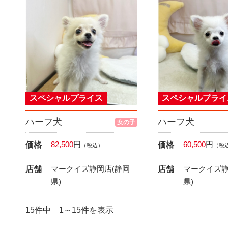
スペシャルプライス
スペシャルプライ
ハーフ犬
ハーフ犬
女の子
82,500
円
60,500
円
価格
価格
（税込）
（税
マークイズ静岡店(静岡
マークイズ静
店舗
店舗
県)
県)
15件中 1～15件を表示