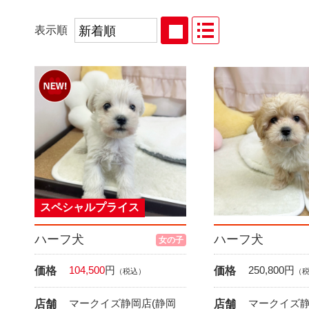
表示順
スペシャルプライス
ハーフ犬
ハーフ犬
女の子
104,500
円
250,800
円
価格
価格
（税込）
（
マークイズ静岡店(静岡
マークイズ静
店舗
店舗