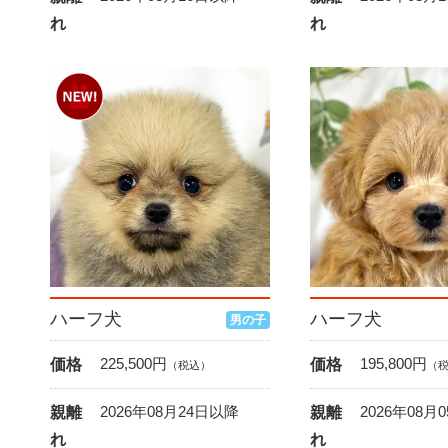
れ
れ
ハーフ犬
ハーフ犬
男の子
225,500
円
195,800
円
価格
価格
（税込）
（
2026年08月24日以降
2026年08月
親離
親離
れ
れ