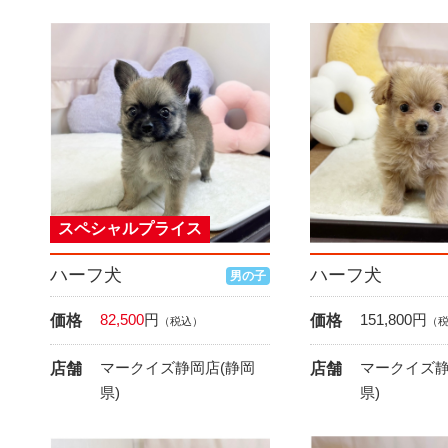
スペシャルプライス
ハーフ犬
ハーフ犬
男の子
82,500
円
151,800
円
価格
価格
（税込）
（
マークイズ静岡店(静岡
マークイズ静
店舗
店舗
県)
県)