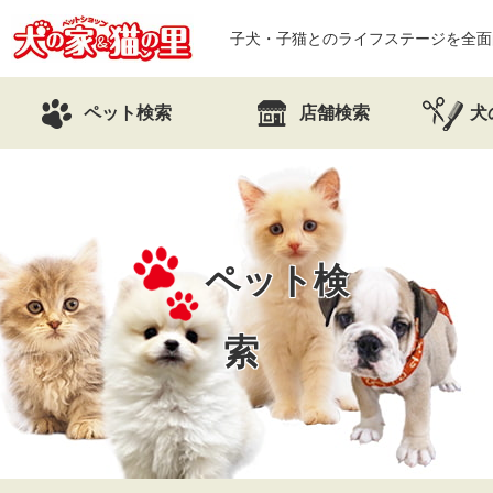
子犬・子猫とのライフステージを全面
ペット検索
店舗検索
犬
ペット検
索