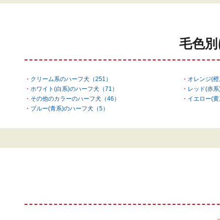
毛色別
クリーム系のハーフ犬（251）
オレンジ(橙
ホワイト(白系)のハーフ犬（71）
レッド(赤系
その他のカラーのハーフ犬（46）
イエロー(黄
ブルー(青系)のハーフ犬（5）