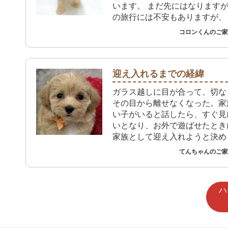
います。 まだ先にはなります
の旅行には不安もありますが、
しみにしています！
コロンくんのご家族
迎え入れるまでの経緯
ガラス越しに目が合って、切な
その目から離せなくなった。家
い子がいると話したら、すぐ見
いとなり、お外で遊ばせたとき
家族として迎え入れようと決め
てんちゃんのご家族
ハ