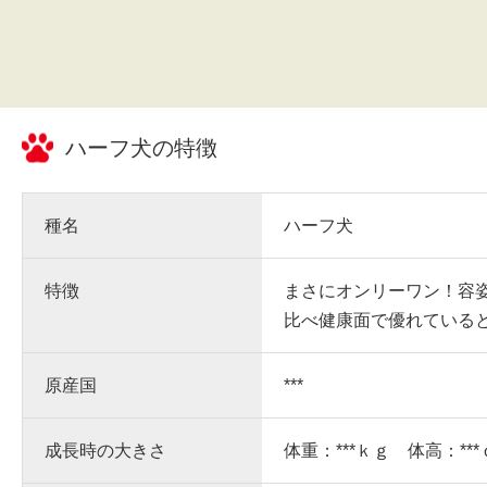
ハーフ犬
の特徴
種名
ハーフ犬
特徴
まさにオンリーワン！容
比べ健康面で優れている
原産国
***
成長時の大きさ
体重：***ｋｇ 体高：**