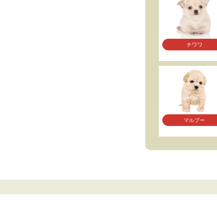
チワワ
マルプー