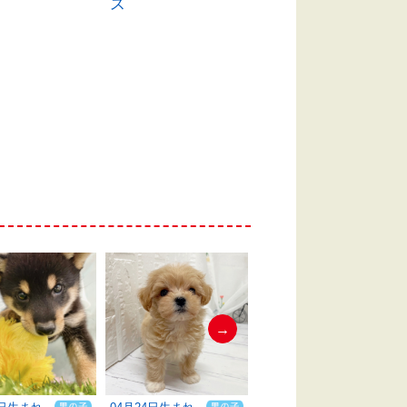
ス
ス
→