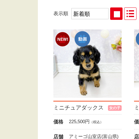
表示順
ミニチュアダックス
女の子
225,500
円
価格
価
（税込）
アミーゴ山室店(富山県)
店舗
店