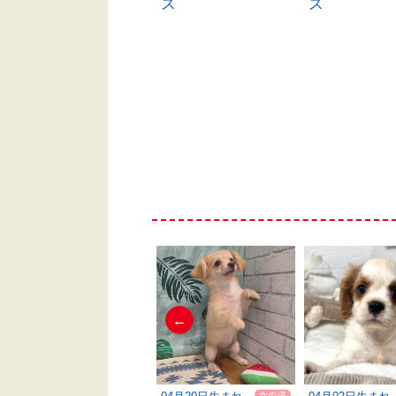
ス
ス
ス
←