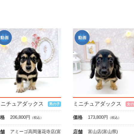
ミニチュアダックス
ミニチュアダックス
男の子
女の
206,800
円
173,800
円
格
価格
（税込）
（税込）
アミーゴ高岡蓮花寺店(富
富山店(富山県)
舗
店舗