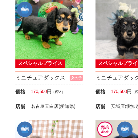
スペシャルプライス
スペシャルプライ
ミニチュアダックス
ミニチュアダッ
女の子
170,500
円
170,500
円
価格
価格
（税込）
（
名古屋天白店(愛知県)
安城店(愛知県
店舗
店舗