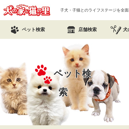
子犬・子猫とのライフステージを全面
ペット検索
店舗検索
犬
ペット検
索