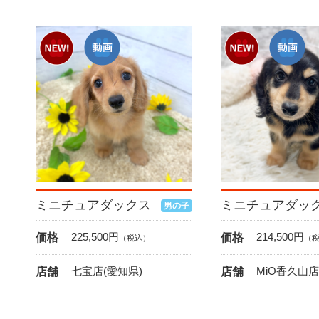
ミニチュアダックス
ミニチュアダッ
男の子
225,500
円
214,500
円
価格
価格
（税込）
（
七宝店(愛知県)
MiO香久山店
店舗
店舗