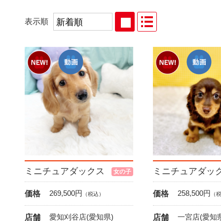
表示順
ミニチュアダックス
ミニチュアダッ
女の子
269,500
円
258,500
円
価格
価格
（税込）
（
愛知刈谷店(愛知県)
一宮店(愛知県
店舗
店舗