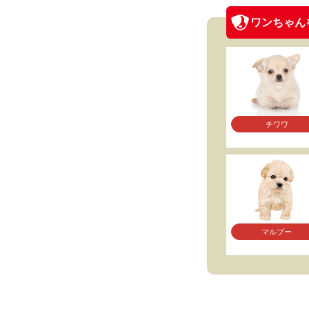
ワンちゃん
チワワ
マルプー