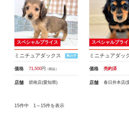
スペシャルプライス
スペシャルプライ
ミニチュアダックス
ミニチュアダッ
男の子
71,500
円
売約済
価格
価格
（税込）
碧南店(愛知県)
春日井本店(
店舗
店舗
15件中 1～15件を表示