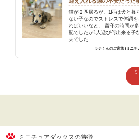
迎え入れる際の不安だった
猫が２匹居るが、1匹は犬と暮
ない子なのでストレスで体調を
ればいいなと。 留守の時間が
配でしたが1人遊び何出来る子
夫でした
ラテくんのご家族 (ミニチ
ミ
ミニチュアダックス
の特徴