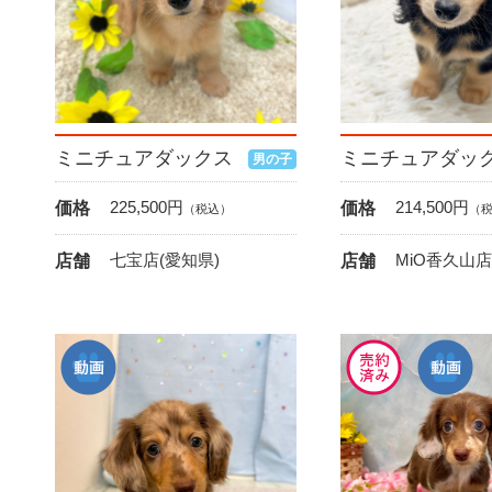
ミニチュアダックス
ミニチュアダッ
男の子
225,500
円
214,500
円
価格
価格
（税込）
（
七宝店(愛知県)
MiO香久山店
店舗
店舗