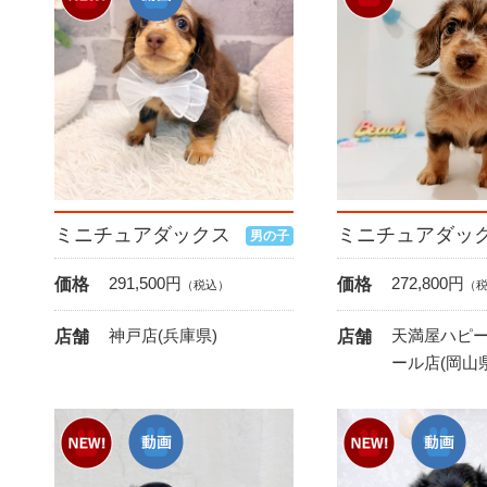
ミニチュアダックス
ミニチュアダッ
男の子
291,500
円
272,800
円
価格
価格
（税込）
（
神戸店(兵庫県)
天満屋ハピ
店舗
店舗
ール店(岡山県