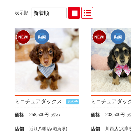
表示順
ミニチュアダックス
ミニチュアダッ
男の子
258,500
円
203,500
円
価格
価格
（税込）
（
近江八幡店(滋賀県)
川西店(兵庫県
店舗
店舗