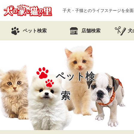
子犬・子猫とのライフステージを全面
ペット検索
店舗検索
犬
ペット検
索