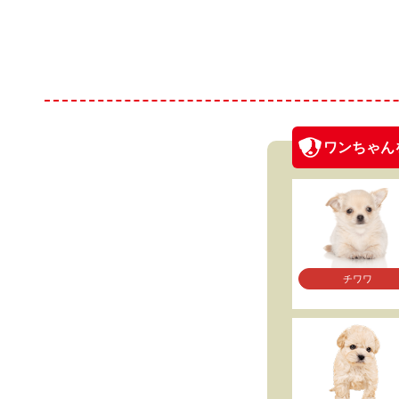
ワンちゃん
チワワ