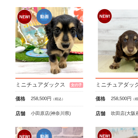
ミニチュアダックス
ミニチュアダッ
女の子
258,500
円
258,500
円
価格
価格
（税込）
（
小田原店(神奈川県)
吹田店(大阪府
店舗
店舗