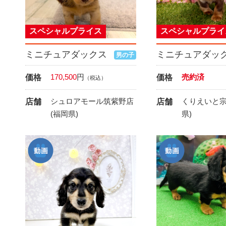
スペシャルプライス
スペシャルプライ
ミニチュアダックス
ミニチュアダッ
男の子
170,500
円
売約済
価格
価格
（税込）
シュロアモール筑紫野店
くりえいと宗
店舗
店舗
(福岡県)
県)