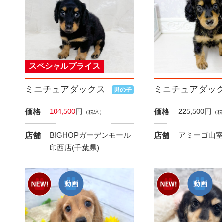
スペシャルプライス
ミニチュアダックス
ミニチュアダッ
男の子
104,500
円
225,500
円
価格
価格
（税込）
（
BIGHOPガーデンモール
アミーゴ山室
店舗
店舗
印西店(千葉県)