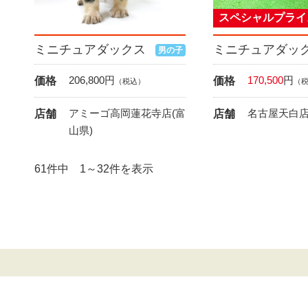
スペシャルプライ
ミニチュアダックス
ミニチュアダッ
男の子
206,800
円
170,500
円
価格
価格
（税込）
（
アミーゴ高岡蓮花寺店(富
名古屋天白店
店舗
店舗
山県)
61件中 1～32件を表示