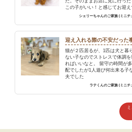
た。そのままお店に見に行った
この子がいい！と感じてお迎え
になりました。
シェリーちゃんのご家族 (ミニチ
迎え入れる際の不安だった
猫が２匹居るが、1匹は犬と暮
ない子なのでストレスで体調を
ればいいなと。 留守の時間が
配でしたが1人遊び何出来る子
夫でした
ラテくんのご家族 (ミニチ
ミ