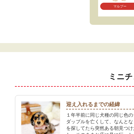
マルプー
ミニチ
迎え入れるまでの経緯
１年半前に同じ犬種の同じ色の
ダップルを亡くして、なんとな
を探してたら突然ある朝見つけ