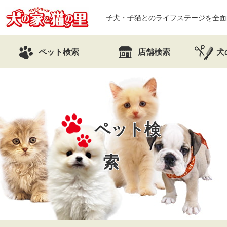
子犬・子猫とのライフステージを全面
ペット検索
店舗検索
犬
ペット検
索