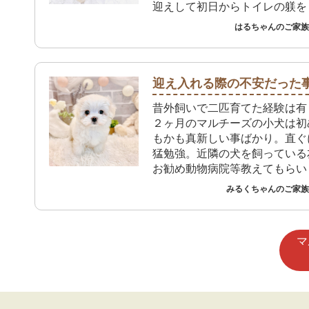
迎えして初日からトイレの躾を
も、おしっこもうんちもトイレ
はるちゃんのご家族 
れています。プレイタイムで大
屋に出してもお姉ちゃんたちの
走ってトイレしてくれるので本
っています。 これからは先住
迎え入れる際の不安だった
り方を教えながら楽しく生活し
昔外飼いで二匹育てた経験は有
いです。
２ヶ月のマルチーズの小犬は初
もかも真新しい事ばかり。直ぐ
猛勉強。近隣の犬を飼っている
お勧め動物病院等教えてもらい
犬の家でも必要な物等買いに行
みるくちゃんのご家族 
に対応して貰って有り難いです
マ