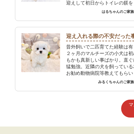
迎えして初日からトイレの躾を
も、おしっこもうんちもトイレ
はるちゃんのご家族 
れています。プレイタイムで大
屋に出してもお姉ちゃんたちの
走ってトイレしてくれるので本
っています。 これからは先住
迎え入れる際の不安だった
り方を教えながら楽しく生活し
昔外飼いで二匹育てた経験は有
いです。
２ヶ月のマルチーズの小犬は初
もかも真新しい事ばかり。直ぐ
猛勉強。近隣の犬を飼っている
お勧め動物病院等教えてもらい
犬の家でも必要な物等買いに行
みるくちゃんのご家族 
に対応して貰って有り難いです
マ