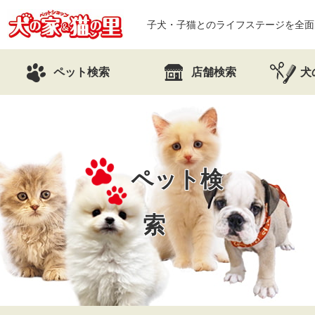
子犬・子猫とのライフステージを全面
ペット検索
店舗検索
犬
ペット検
索