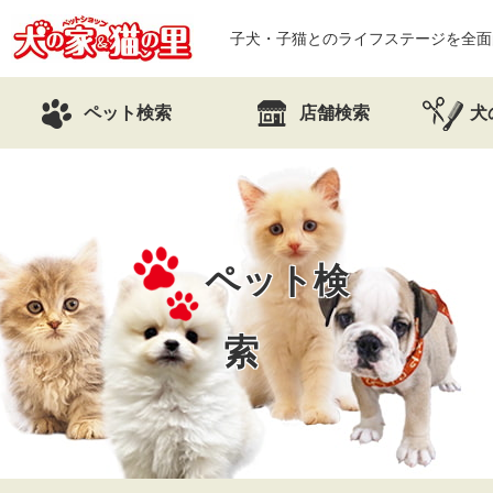
子犬・子猫とのライフステージを全面
ペット検索
店舗検索
犬
ペット検
索