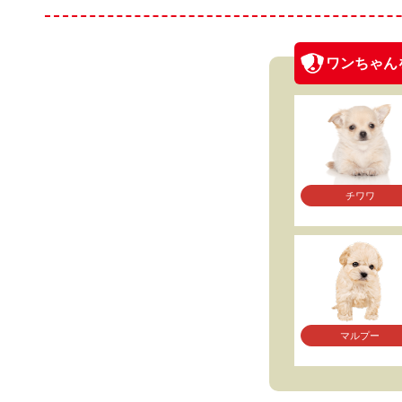
ワンちゃん
チワワ
マルプー