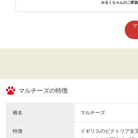
犬の家でも必要な物等買いに行
みるくちゃんのご家族 
に対応して貰って有り難いです
マ
マルチーズ
の特徴
種名
マルチーズ
特徴
イギリスのビクトリア女