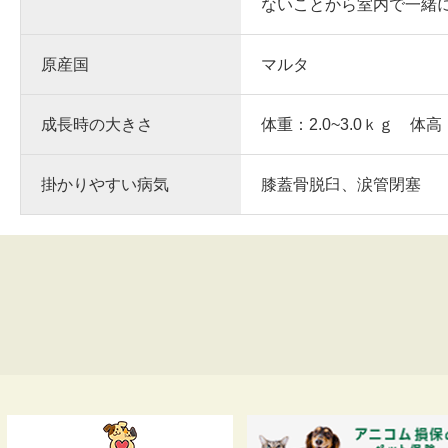
ないことから室内で一緒
原産国
マルタ
成長時の大きさ
体重：2.0~3.0ｋｇ 体高
掛かりやすい病気
膝蓋骨脱臼、涙管閉塞