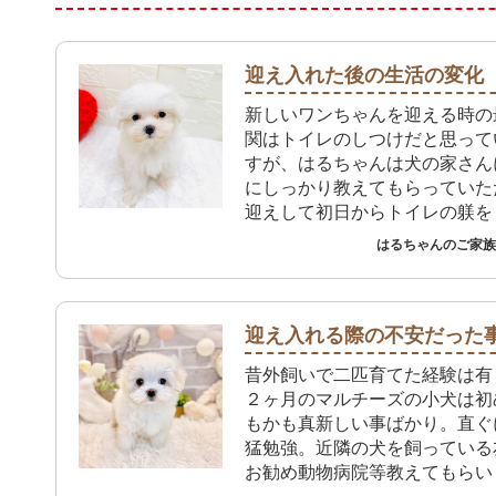
迎え入れた後の生活の変化
新しいワンちゃんを迎える時の
関はトイレのしつけだと思って
すが、はるちゃんは犬の家さん
にしっかり教えてもらっていた
迎えして初日からトイレの躾を
も、おしっこもうんちもトイレ
はるちゃんのご家族 
れています。プレイタイムで大
屋に出してもお姉ちゃんたちの
走ってトイレしてくれるので本
っています。 これからは先住
迎え入れる際の不安だった
り方を教えながら楽しく生活し
昔外飼いで二匹育てた経験は有
いです。
２ヶ月のマルチーズの小犬は初
もかも真新しい事ばかり。直ぐ
猛勉強。近隣の犬を飼っている
お勧め動物病院等教えてもらい