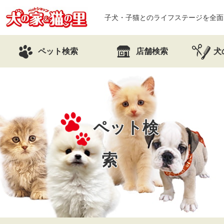
子犬・子猫とのライフステージを全面
ペット検索
店舗検索
犬
ペット検
索