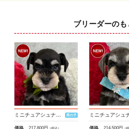
ブリーダーのも
ミニチュアシュナウザー
男の子
217,800
円
214,500
円
価格
価格
（税込）
（