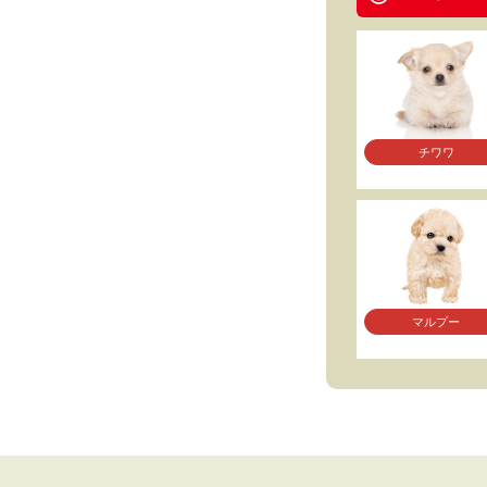
チワワ
マルプー