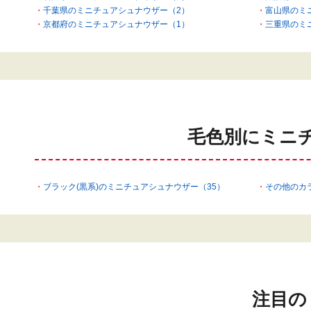
千葉県のミニチュアシュナウザー（2）
富山県のミ
京都府のミニチュアシュナウザー（1）
三重県のミ
毛色別にミニ
ブラック(黒系)のミニチュアシュナウザー（35）
その他のカ
注目の