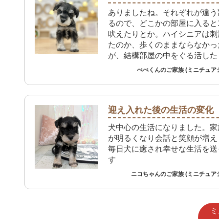
ありましたね。それぞれが違う
るので、どこかの部屋に入ると
吠えたりとか。ハイシニアは刺
たのか、歩くのままならなかっ
が、結構部屋の中をぐる活した
気になりました。ただ、私は3
ぺぺくんのご家族 (ミニチュア
忙しいですね。
迎え入れた後の生活の変化
犬中心の生活になりました。家
が明るくなり会話と笑顔が増え
毎日犬に癒され幸せな生活を送
す
ニコちゃんのご家族 (ミニチュア
ミ