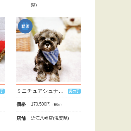
県)
ミニチュアシュナウザー
子
男の子
170,500
円
価格
（税込）
近江八幡店(滋賀県)
店舗