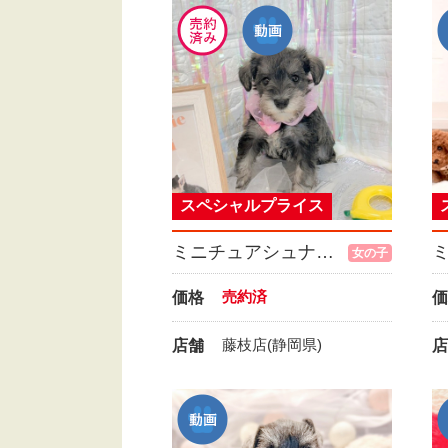
スペシャルプライス
ミニチュアシュナウザー
女の子
売約済
価格
価
藤枝店(静岡県)
店舗
店