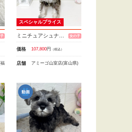
スペシャルプライス
ミニチュアシュナウザー
子
女の子
107,800
円
価格
（税込）
(福
アミーゴ山室店(富山県)
店舗