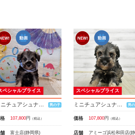
スペシャルプライス
スペシャルプライス
ミニチュアシュナウザー
ミニチュアシュナウザー
男の子
男の
107,800
円
107,800
円
格
価格
（税込）
（税込）
富士店(静岡県)
アミーゴ浜松和田店(
舗
店舗