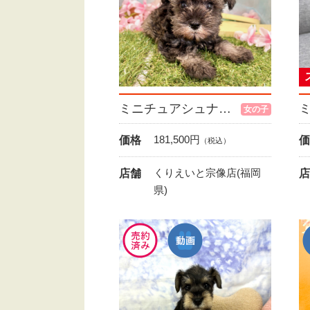
ミニチュアシュナウザー
女の子
181,500
円
価格
価
（税込）
くりえいと宗像店(福岡
店舗
店
県)