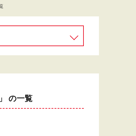
覧
」 の一覧