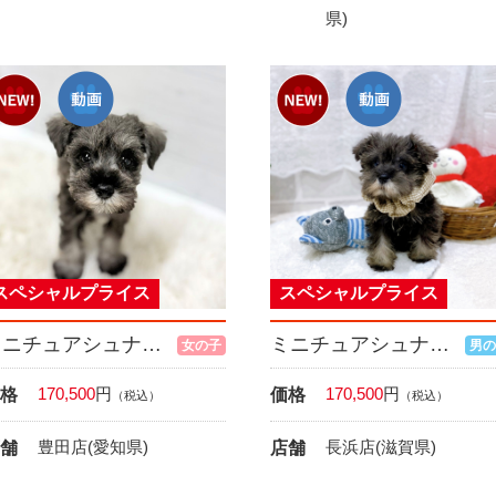
県)
スペシャルプライス
スペシャルプライス
ミニチュアシュナウザー
ミニチュアシュナウザー
女の子
男の
170,500
円
170,500
円
格
価格
（税込）
（税込）
豊田店(愛知県)
長浜店(滋賀県)
舗
店舗