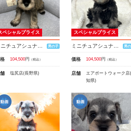
スペシャルプライス
スペシャルプライス
ミニチュアシュナウザー
ミニチュアシュナウザー
男の子
男の
104,500
円
104,500
円
格
価格
（税込）
（税込）
塩尻店(長野県)
エアポートウォーク店
舗
店舗
知県)