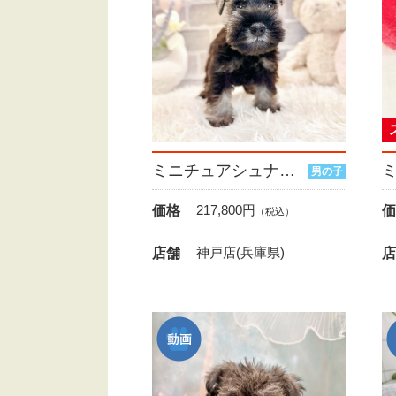
ミニチュアシュナウザー
男の子
217,800
円
価格
価
（税込）
神戸店(兵庫県)
店舗
店