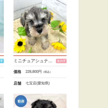
ミニチュアシュナウザー
子
女の子
228,800
円
価格
（税込）
七宝店(愛知県)
店舗