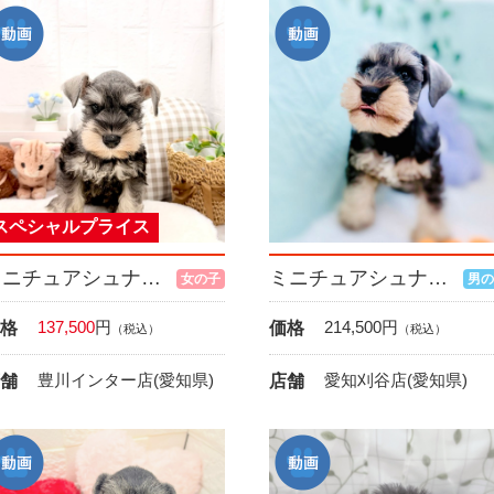
スペシャルプライス
ミニチュアシュナウザー
ミニチュアシュナウザー
女の子
男の
137,500
円
214,500
円
格
価格
（税込）
（税込）
豊川インター店(愛知県)
愛知刈谷店(愛知県)
舗
店舗