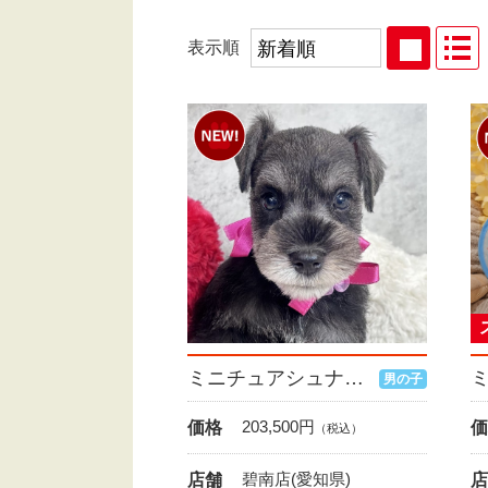
表示順
ミニチュアシュナウザー
男の子
203,500
円
価格
価
（税込）
碧南店(愛知県)
店舗
店