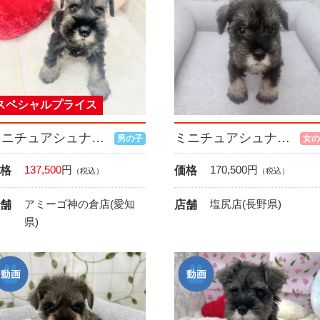
スペシャルプライス
ミニチュアシュナウザー
ミニチュアシュナウザー
男の子
女の
137,500
円
170,500
円
格
価格
（税込）
（税込）
アミーゴ神の倉店(愛知
塩尻店(長野県)
舗
店舗
県)