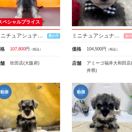
スペシャルプライス
ミニチュアシュナウザー
ミニチュアシュナウザー
男の子
女の
107,800
円
104,500
円
格
価格
（税込）
（税込）
吹田店(大阪府)
アミーゴ福井大和田店
舗
店舗
井県)