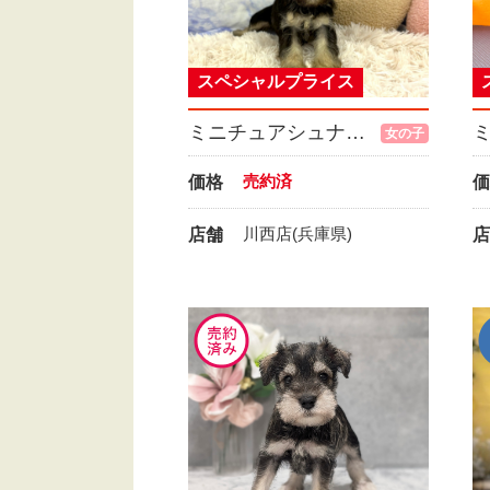
スペシャルプライス
ミニチュアシュナウザー
女の子
売約済
価格
価
川西店(兵庫県)
店舗
店