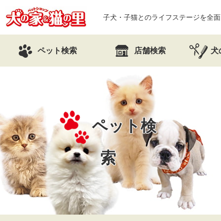
子犬・子猫とのライフステージを全面
ペット検索
店舗検索
犬
ペット検
索