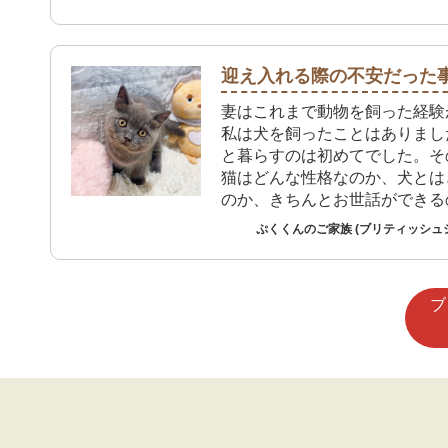
ところ今回のご縁に巡り会えま
店では病気を発症してないこと
基礎疾患がないことを店員の方
十分に確認でき不安なくお迎え
迎え入れる際の不安だった
た。
妻はこれまで動物を飼った経験
私は犬を飼ったことはありまし
と暮らすのは初めてでした。そ
猫はどんな性格なのか、犬とは
のか、きちんとお世話ができる
った不安はありました。 ですが、実際に
ぷくくんのご家族 (ブリティッシュ
暮らし始めると、猫ならではの
個性がたくさんあり、分からな
調べたり相談したりしながら、
ブ
く過ごせています。